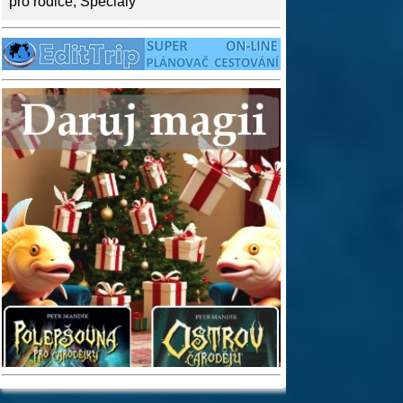
pro rodiče
,
Speciály