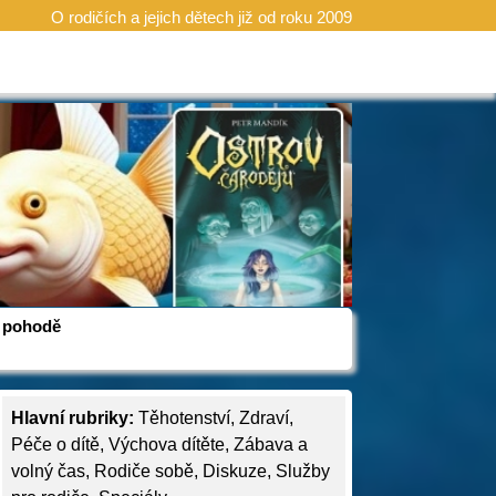
O rodičích a jejich dětech již od roku 2009
 v pohodě
Hlavní rubriky:
Těhotenství
,
Zdraví
,
Péče o dítě
,
Výchova dítěte
,
Zábava a
volný čas
,
Rodiče sobě
,
Diskuze
,
Služby