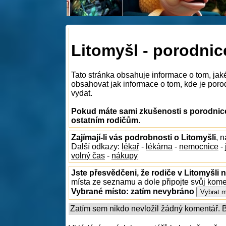
Litomyšl - porodnic
Tato stránka obsahuje informace o tom, jak
obsahovat jak informace o tom, kde je porodn
vydat.
Pokud máte sami zkušenosti s porodnicem
ostatním rodičům.
Zajímají-li vás podrobnosti o Litomyšli
, 
Další odkazy:
lékař
-
lékárna
-
nemocnice
-
volný čas
-
nákupy
Jste přesvědčeni, že rodiče v Litomyšli n
místa ze seznamu a dole připojte svůj kom
Vybrané místo:
zatím nevybráno
Zatím sem nikdo nevložil žádný komentář. Bu