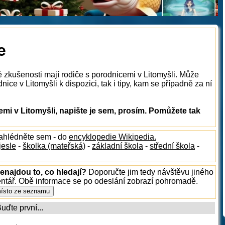
e
é zkušenosti mají rodiče s porodnicemi v Litomyšli. Může
ice v Litomyšli k dispozici, tak i tipy, kam se případně za ní
i v Litomyšli, napište je sem, prosím. Pomůžete tak
nahlédněte sem - do
encyklopedie Wikipedia.
jesle
-
školka (mateřská)
-
základní škola
-
střední škola
-
enajdou to, co hledají?
Doporučte jim tedy návštěvu jiného
entář. Obě informace se po odeslání zobrazí pohromadě.
ďte první...