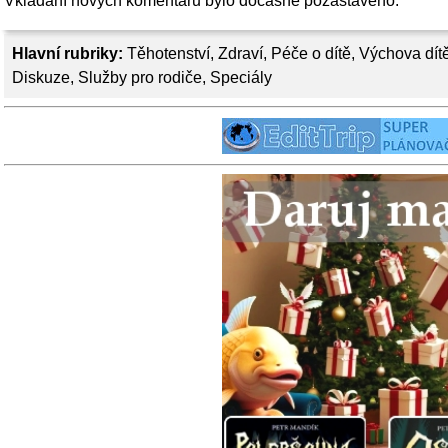
Vkládání nových komentářů bylo dočasně pozastaveno.
Hlavní rubriky:
Těhotenství
,
Zdraví
,
Péče o dítě
,
Výchova dít
Diskuze
,
Služby pro rodiče
,
Speciály