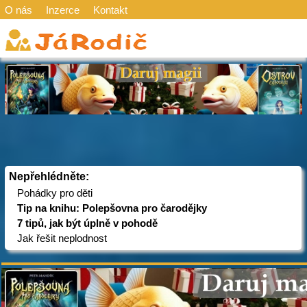
O nás
Inzerce
Kontakt
Nepřehlédněte:
Pohádky pro děti
Tip na knihu: Polepšovna pro čarodějky
7 tipů, jak být úplně v pohodě
Jak řešit neplodnost