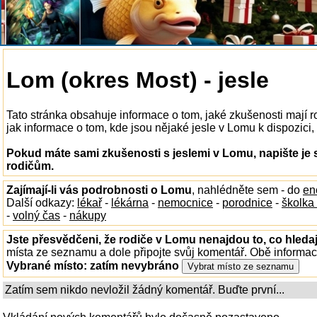
Lom (okres Most) - jesle
Tato stránka obsahuje informace o tom, jaké zkušenosti mají 
jak informace o tom, kde jsou nějaké jesle v Lomu k dispozici, 
Pokud máte sami zkušenosti s jeslemi v Lomu, napište je
rodičům.
Zajímají-li vás podrobnosti o Lomu
, nahlédněte sem - do
en
Další odkazy:
lékař
-
lékárna
-
nemocnice
-
porodnice
-
školka
-
volný čas
-
nákupy
Jste přesvědčeni, že rodiče v Lomu nenajdou to, co hledaj
místa ze seznamu a dole připojte svůj komentář. Obě informa
Vybrané místo:
zatím nevybráno
Zatím sem nikdo nevložil žádný komentář. Buďte první...