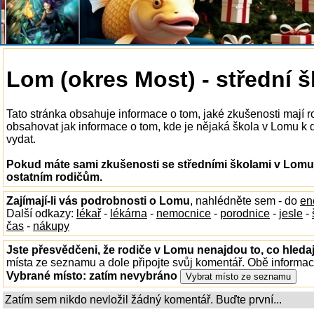
Lom (okres Most) - střední š
Tato stránka obsahuje informace o tom, jaké zkušenosti mají 
obsahovat jak informace o tom, kde je nějaká škola v Lomu k di
vydat.
Pokud máte sami zkušenosti se středními školami v Lomu,
ostatním rodičům.
Zajímají-li vás podrobnosti o Lomu
, nahlédněte sem - do
en
Další odkazy:
lékař
-
lékárna
-
nemocnice
-
porodnice
-
jesle
-
čas
-
nákupy
Jste přesvědčeni, že rodiče v Lomu nenajdou to, co hledaj
místa ze seznamu a dole připojte svůj komentář. Obě informa
Vybrané místo:
zatím nevybráno
Zatím sem nikdo nevložil žádný komentář. Buďte první...