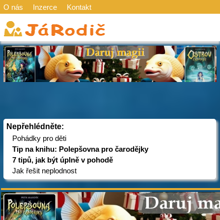
O nás
Inzerce
Kontakt
Nepřehlédněte:
Pohádky pro děti
Tip na knihu: Polepšovna pro čarodějky
7 tipů, jak být úplně v pohodě
Jak řešit neplodnost