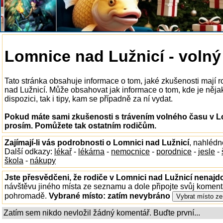
Lomnice nad Lužnicí - volný
Tato stránka obsahuje informace o tom, jaké zkušenosti mají 
nad Lužnicí. Může obsahovat jak informace o tom, kde je něja
dispozici, tak i tipy, kam se případně za ní vydat.
Pokud máte sami zkušenosti s trávením volného času v Lo
prosím. Pomůžete tak ostatním rodičům.
Zajímají-li vás podrobnosti o Lomnici nad Lužnicí
, nahlédn
Další odkazy:
lékař
-
lékárna
-
nemocnice
-
porodnice
-
jesle
-
škola
-
nákupy
Jste přesvědčeni, že rodiče v Lomnici nad Lužnicí nenajdo
návštěvu jiného místa ze seznamu a dole připojte svůj koment
pohromadě.
Vybrané místo:
zatím nevybráno
Zatím sem nikdo nevložil žádný komentář. Buďte první...