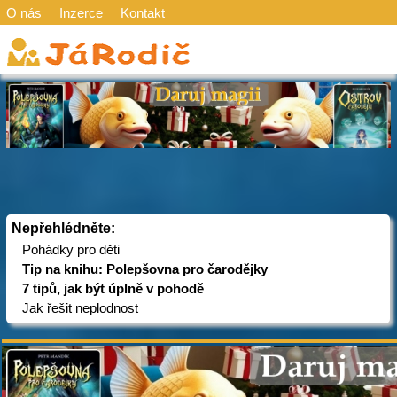
O nás
Inzerce
Kontakt
Nepřehlédněte:
Pohádky pro děti
Tip na knihu: Polepšovna pro čarodějky
7 tipů, jak být úplně v pohodě
Jak řešit neplodnost