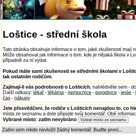
Loštice - střední škola
Tato stránka obsahuje informace o tom, jaké zkušenosti mají ro
Může obsahovat jak informace o tom, kde je nějaká škola v Lošti
případně za ní vydat.
Pokud máte sami zkušenosti se středními školami v Loštic
tak ostatním rodičům.
Zajímají-li vás podrobnosti o Lošticích
, nahlédněte sem - d
Další odkazy:
lékař
-
lékárna
-
nemocnice
-
porodnice
-
jesle
-
čas
-
nákupy
Jste přesvědčeni, že rodiče v Lošticích nenajdou to, co hl
místa ze seznamu a dole připojte svůj komentář. Obě informa
Vybrané místo:
zatím nevybráno
Zatím sem nikdo nevložil žádný komentář. Buďte první...