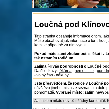
Loučná pod Klínovc
Tato stránka obsahuje informace o tom, jak
Může obsahovat jak informace o tom, kde je 
kam se případně za ním vydat.
Pokud máte sami zkušenosti s lékaři v 
tak ostatním rodičům.
Zajímají-li vás podrobnosti o Loučné p
Další odkazy:
lékárna
-
nemocnice
-
porodn
-
volný čas
-
nákupy
Jste přesvědčeni, že rodiče v Loučné po
návštěvu jiného místa ze seznamu a dole př
pohromadě.
Vybrané místo:
zatím nevyb
Zatím sem nikdo nevložil žádný komentář. Bu