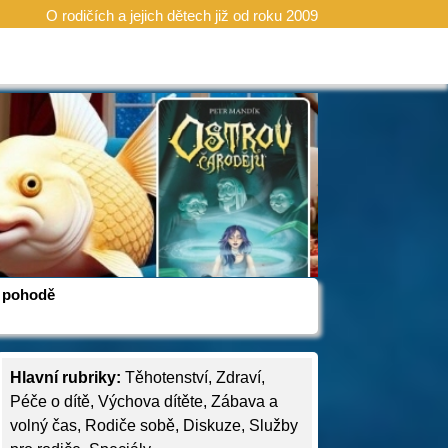
O rodičích a jejich dětech již od roku 2009
 v pohodě
Hlavní rubriky:
Těhotenství
,
Zdraví
,
Péče o dítě
,
Výchova dítěte
,
Zábava a
volný čas
,
Rodiče sobě
,
Diskuze
,
Služby