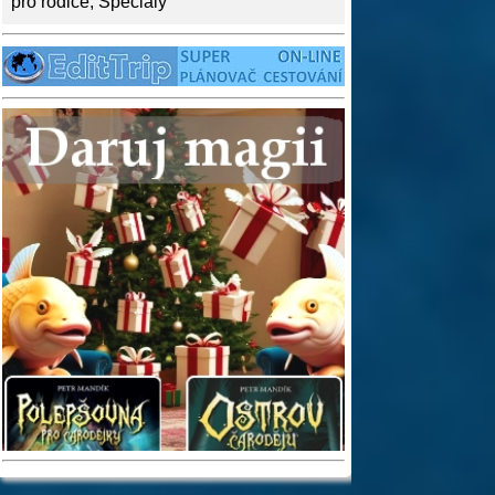
pro rodiče
,
Speciály