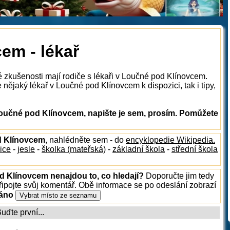
em - lékař
é zkušenosti mají rodiče s lékaři v Loučné pod Klínovcem.
nějaký lékař v Loučné pod Klínovcem k dispozici, tak i tipy,
Loučné pod Klínovcem, napište je sem, prosím. Pomůžete
od Klínovcem
, nahlédněte sem - do
encyklopedie Wikipedia.
ice
-
jesle
-
školka (mateřská)
-
základní škola
-
střední škola
d Klínovcem nenajdou to, co hledají?
Doporučte jim tedy
ipojte svůj komentář. Obě informace se po odeslání zobrazí
ráno
ďte první...