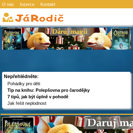
O nás
Inzerce
Kontakt
Nepřehlédněte:
Pohádky pro děti
Tip na knihu: Polepšovna pro čarodějky
7 tipů, jak být úplně v pohodě
Jak řešit neplodnost