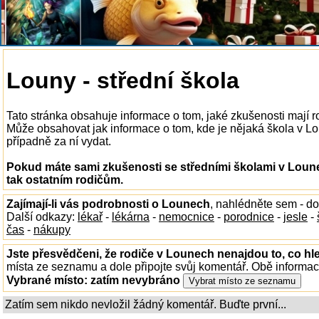
Louny - střední škola
Tato stránka obsahuje informace o tom, jaké zkušenosti mají r
Může obsahovat jak informace o tom, kde je nějaká škola v Loun
případně za ní vydat.
Pokud máte sami zkušenosti se středními školami v Loune
tak ostatním rodičům.
Zajímají-li vás podrobnosti o Lounech
, nahlédněte sem - d
Další odkazy:
lékař
-
lékárna
-
nemocnice
-
porodnice
-
jesle
-
čas
-
nákupy
Jste přesvědčeni, že rodiče v Lounech nenajdou to, co hl
místa ze seznamu a dole připojte svůj komentář. Obě informa
Vybrané místo:
zatím nevybráno
Zatím sem nikdo nevložil žádný komentář. Buďte první...