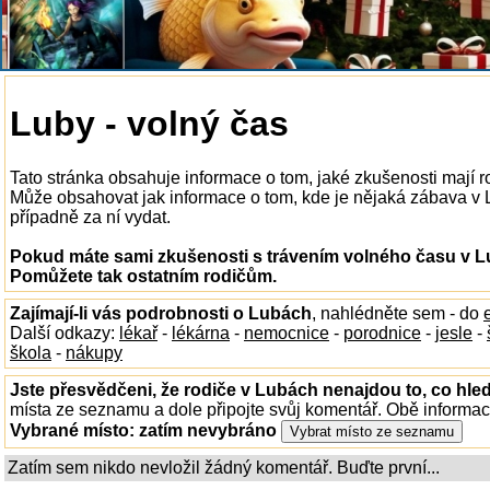
Luby - volný čas
Tato stránka obsahuje informace o tom, jaké zkušenosti mají 
Může obsahovat jak informace o tom, kde je nějaká zábava v Lu
případně za ní vydat.
Pokud máte sami zkušenosti s trávením volného času v Lu
Pomůžete tak ostatním rodičům.
Zajímají-li vás podrobnosti o Lubách
, nahlédněte sem - do
Další odkazy:
lékař
-
lékárna
-
nemocnice
-
porodnice
-
jesle
-
škola
-
nákupy
Jste přesvědčeni, že rodiče v Lubách nenajdou to, co hled
místa ze seznamu a dole připojte svůj komentář. Obě informa
Vybrané místo:
zatím nevybráno
Zatím sem nikdo nevložil žádný komentář. Buďte první...