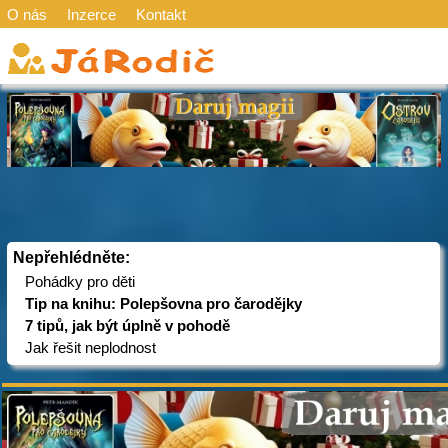
O nás
Inzerce
Kontakt
Nepřehlédněte:
Pohádky pro děti
Tip na knihu: Polepšovna pro čarodějky
7 tipů, jak být úplně v pohodě
Jak řešit neplodnost