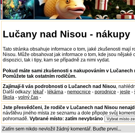
Lučany nad Nisou - nákupy
Tato stránka obsahuje informace o tom, jaké zkušenosti mají
Nisou. Může obsahovat jak informace o tom, kde jsou nějaké
dispozici, tak i tipy, kam se případně za nimi vydat.
Pokud máte sami zkušenosti s nakupováním v Lučanech na
Pomůžete tak ostatním rodičům.
Zajímají-li vás podrobnosti o Lučanech nad Nisou
, nahléd
Další odkazy:
lékař
-
lékárna
-
nemocnice
-
porodnice
-
jesle
-
škola
-
volný čas
-
Jste přesvědčeni, že rodiče v Lučanech nad Nisou nenajdo
návštěvu jiného místa ze seznamu a dole připojte svůj koment
pohromadě.
Vybrané místo:
zatím nevybráno
Zatím sem nikdo nevložil žádný komentář. Buďte první...