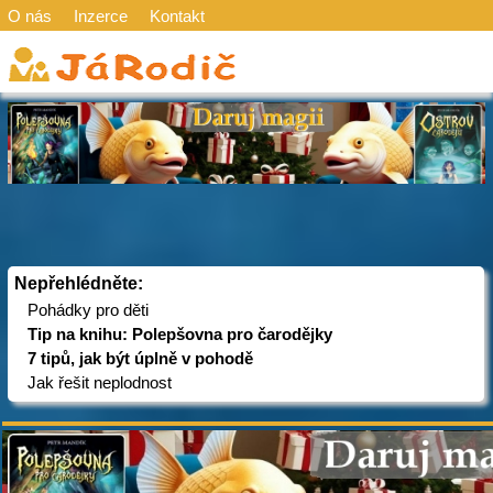
O nás
Inzerce
Kontakt
Nepřehlédněte:
Pohádky pro děti
Tip na knihu: Polepšovna pro čarodějky
7 tipů, jak být úplně v pohodě
Jak řešit neplodnost