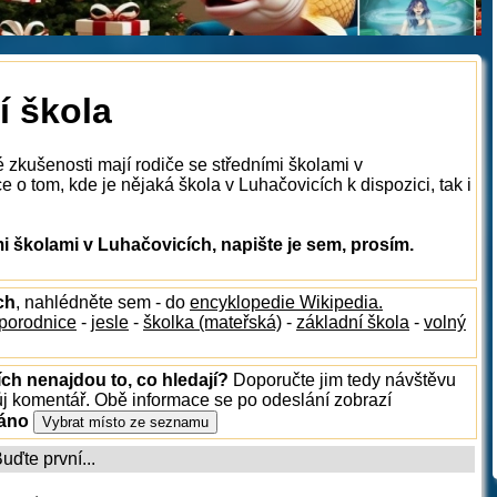
í škola
 zkušenosti mají rodiče se středními školami v
o tom, kde je nějaká škola v Luhačovicích k dispozici, tak i
 školami v Luhačovicích, napište je sem, prosím.
ch
, nahlédněte sem - do
encyklopedie Wikipedia.
porodnice
-
jesle
-
školka (mateřská)
-
základní škola
-
volný
ch nenajdou to, co hledají?
Doporučte jim tedy návštěvu
ůj komentář. Obě informace se po odeslání zobrazí
ráno
ďte první...