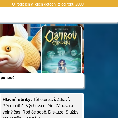
O rodičích a jejich dětech již od roku 2009
 v pohodě
Hlavní rubriky:
Těhotenství
,
Zdraví
,
Péče o dítě
,
Výchova dítěte
,
Zábava a
volný čas
,
Rodiče sobě
,
Diskuze
,
Služby