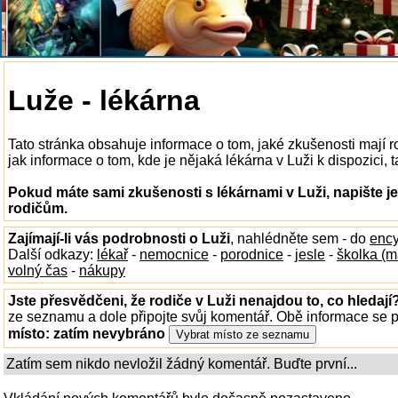
Luže - lékárna
Tato stránka obsahuje informace o tom, jaké zkušenosti mají 
jak informace o tom, kde je nějaká lékárna v Luži k dispozici, t
Pokud máte sami zkušenosti s lékárnami v Luži, napište j
rodičům.
Zajímají-li vás podrobnosti o Luži
, nahlédněte sem - do
ency
Další odkazy:
lékař
-
nemocnice
-
porodnice
-
jesle
-
školka (m
volný čas
-
nákupy
Jste přesvědčeni, že rodiče v Luži nenajdou to, co hledají
ze seznamu a dole připojte svůj komentář. Obě informace se
místo:
zatím nevybráno
Zatím sem nikdo nevložil žádný komentář. Buďte první...