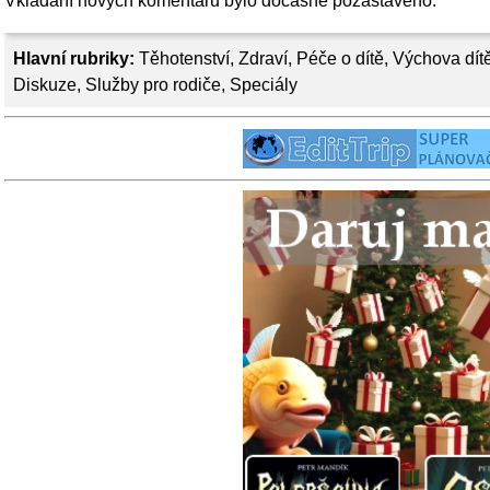
Vkládání nových komentářů bylo dočasně pozastaveno.
Hlavní rubriky:
Těhotenství
,
Zdraví
,
Péče o dítě
,
Výchova dít
Diskuze
,
Služby pro rodiče
,
Speciály