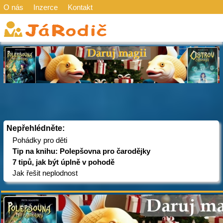
O nás
Inzerce
Kontakt
Nepřehlédněte:
Pohádky pro děti
Tip na knihu: Polepšovna pro čarodějky
7 tipů, jak být úplně v pohodě
Jak řešit neplodnost