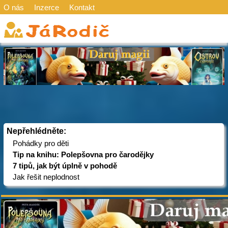
O nás
Inzerce
Kontakt
Nepřehlédněte:
Pohádky pro děti
Tip na knihu: Polepšovna pro čarodějky
7 tipů, jak být úplně v pohodě
Jak řešit neplodnost