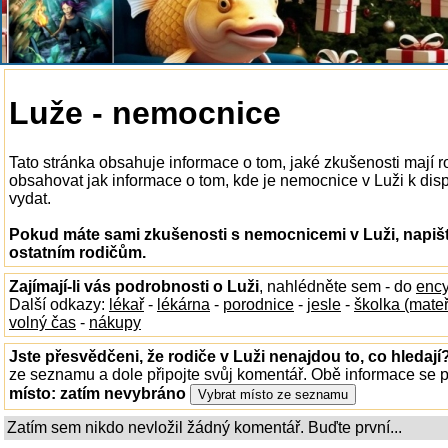
Luže - nemocnice
Tato stránka obsahuje informace o tom, jaké zkušenosti mají 
obsahovat jak informace o tom, kde je nemocnice v Luži k dispoz
vydat.
Pokud máte sami zkušenosti s nemocnicemi v Luži, napišt
ostatním rodičům.
Zajímají-li vás podrobnosti o Luži
, nahlédněte sem - do
ency
Další odkazy:
lékař
-
lékárna
-
porodnice
-
jesle
-
školka (mate
volný čas
-
nákupy
Jste přesvědčeni, že rodiče v Luži nenajdou to, co hledají
ze seznamu a dole připojte svůj komentář. Obě informace se
místo:
zatím nevybráno
Zatím sem nikdo nevložil žádný komentář. Buďte první...