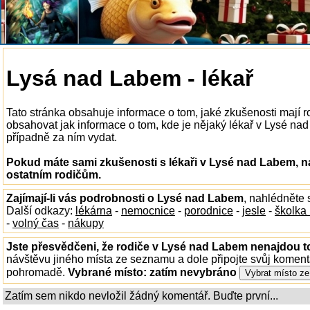
Lysá nad Labem - lékař
Tato stránka obsahuje informace o tom, jaké zkušenosti mají 
obsahovat jak informace o tom, kde je nějaký lékař v Lysé nad 
případně za ním vydat.
Pokud máte sami zkušenosti s lékaři v Lysé nad Labem, n
ostatním rodičům.
Zajímají-li vás podrobnosti o Lysé nad Labem
, nahlédněte
Další odkazy:
lékárna
-
nemocnice
-
porodnice
-
jesle
-
školka
-
volný čas
-
nákupy
Jste přesvědčeni, že rodiče v Lysé nad Labem nenajdou to
návštěvu jiného místa ze seznamu a dole připojte svůj koment
pohromadě.
Vybrané místo:
zatím nevybráno
Zatím sem nikdo nevložil žádný komentář. Buďte první...