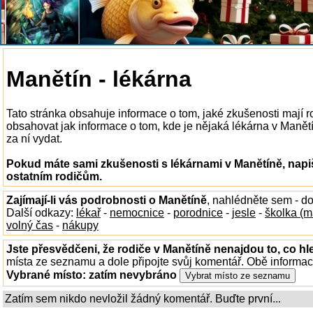
Manětín - lékárna
Tato stránka obsahuje informace o tom, jaké zkušenosti mají 
obsahovat jak informace o tom, kde je nějaká lékárna v Manětín
za ní vydat.
Pokud máte sami zkušenosti s lékárnami v Manětíně, napi
ostatním rodičům.
Zajímají-li vás podrobnosti o Manětíně
, nahlédněte sem - d
Další odkazy:
lékař
-
nemocnice
-
porodnice
-
jesle
-
školka (m
volný čas
-
nákupy
Jste přesvědčeni, že rodiče v Manětíně nenajdou to, co hl
místa ze seznamu a dole připojte svůj komentář. Obě informa
Vybrané místo:
zatím nevybráno
Zatím sem nikdo nevložil žádný komentář. Buďte první...