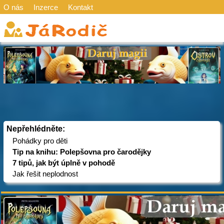
O nás
Inzerce
Kontakt
Nepřehlédněte:
Pohádky pro děti
Tip na knihu: Polepšovna pro čarodějky
7 tipů, jak být úplně v pohodě
Jak řešit neplodnost