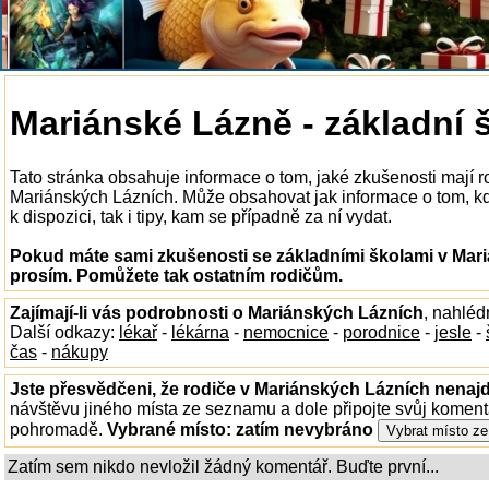
Mariánské Lázně - základní 
Tato stránka obsahuje informace o tom, jaké zkušenosti mají r
Mariánských Lázních. Může obsahovat jak informace o tom, kd
k dispozici, tak i tipy, kam se případně za ní vydat.
Pokud máte sami zkušenosti se základními školami v Mari
prosím. Pomůžete tak ostatním rodičům.
Zajímají-li vás podrobnosti o Mariánských Lázních
, nahléd
Další odkazy:
lékař
-
lékárna
-
nemocnice
-
porodnice
-
jesle
-
čas
-
nákupy
Jste přesvědčeni, že rodiče v Mariánských Lázních nenajd
návštěvu jiného místa ze seznamu a dole připojte svůj koment
pohromadě.
Vybrané místo:
zatím nevybráno
Zatím sem nikdo nevložil žádný komentář. Buďte první...