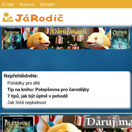
O nás
Inzerce
Kontakt
Nepřehlédněte:
Pohádky pro děti
Tip na knihu: Polepšovna pro čarodějky
7 tipů, jak být úplně v pohodě
Jak řešit neplodnost