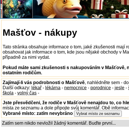
Mašťov - nákupy
Tato stránka obsahuje informace o tom, jaké zkušenosti mají
obsahovat jak informace o tom, kde jsou nějaké obchody v Mašť
případně za nimi vydat.
Pokud máte sami zkušenosti s nakupováním v Mašťově, na
ostatním rodičům.
Zajímají-li vás podrobnosti o Mašťově
, nahlédněte sem - d
Další odkazy:
lékař
-
lékárna
-
nemocnice
-
porodnice
-
jesle
-
škola
-
volný čas
-
Jste přesvědčeni, že rodiče v Mašťově nenajdou to, co hle
místa ze seznamu a dole připojte svůj komentář. Obě informa
Vybrané místo:
zatím nevybráno
Zatím sem nikdo nevložil žádný komentář. Buďte první...