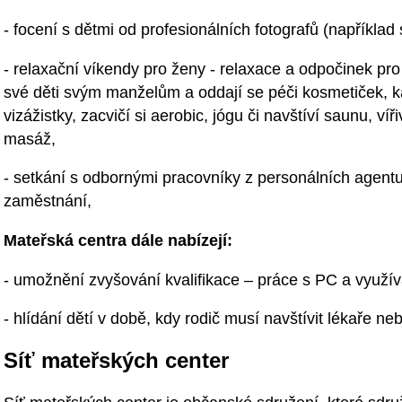
- focení s dětmi od profesionálních fotografů (například
- relaxační víkendy pro ženy - relaxace a odpočinek pro
své děti svým manželům a oddají se péči kosmetiček, k
vizážistky, zacvičí si aerobic, jógu či navštíví saunu, ví
masáž,
- setkání s odbornými pracovníky z personálních agentu
zaměstnání,
Mateřská centra dále nabízejí:
- umožnění zvyšování kvalifikace – práce s PC a využívá
- hlídání dětí v době, kdy rodič musí navštívit lékaře ne
Síť mateřských center