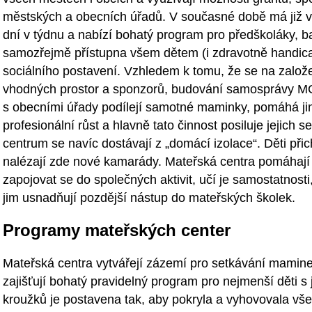
městských a obecních úřadů. V současné době má již v
dní v týdnu a nabízí bohatý program pro předškoláky, ba
samozřejmě přístupna všem dětem (i zdravotně handica
sociálního postavení. Vzhledem k tomu, že se na zalo
vhodných prostor a sponzorů, budování samosprávy MC,
s obecními úřady podílejí samotné maminky, pomáhá jim
profesionální růst a hlavně tato činnost posiluje jejich
centrum se navíc dostávají z „domácí izolace“. Děti přic
nalézají zde nové kamarády. Mateřská centra pomáhají 
zapojovat se do společných aktivit, učí je samostatnosti,
jim usnadňují pozdější nástup do mateřských školek.
Programy mateřských center
Mateřská centra vytvářejí zázemí pro setkávání mamin
zajišťují bohatý pravidelný program pro nejmenší děti s j
kroužků je postavena tak, aby pokryla a vyhovovala vš