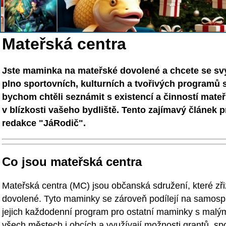
Mateřská centra
Jste maminka na mateřské dovolené a chcete se sv
plno sportovních, kulturních a tvořivých programů 
bychom chtěli seznámit s existencí a činností mateřs
v blízkosti vašeho bydliště. Tento zajímavý článek 
redakce "JáRodič".
Co jsou mateřská centra
Mateřská centra (MC) jsou občanská sdružení, které zř
dovolené. Tyto maminky se zároveň podílejí na samospr
jejich každodenní program pro ostatní maminky s malými
všech městech i obcích a využívají možnosti grantů, s