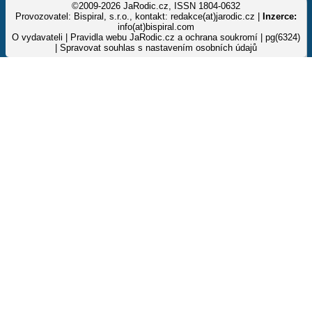
©2009-2026 JaRodic.cz, ISSN 1804-0632
Provozovatel: Bispiral, s.r.o., kontakt: redakce(at)jarodic.cz |
Inzerce:
info(at)bispiral.com
O vydavateli
|
Pravidla webu JaRodic.cz a ochrana soukromí
| pg(6324)
|
Spravovat souhlas s nastavením osobních údajů