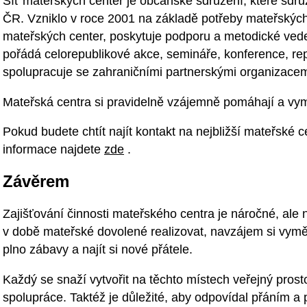
Síť mateřských center je občanské sdružení, které sdruž
ČR. Vzniklo v roce 2001 na základě potřeby mateřskýc
mateřských center, poskytuje podporu a metodické veden
pořádá celorepublikové akce, semináře, konference, rep
spolupracuje se zahraničními partnerskými organizacem
Mateřská centra si pravidelně vzájemně pomáhají a vym
Pokud budete chtít najít kontakt na nejbližší mateřské 
informace najdete
zde
.
Závěrem
Zajišťování činnosti mateřského centra je náročné, ale
v době mateřské dovolené realizovat, navzájem si vymě
plno zábavy a najít si nové přátele.
Každý se snaží vytvořit na těchto místech veřejný pros
spolupráce. Taktéž je důležité, aby odpovídal přáním a