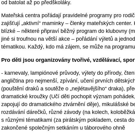
od batolat až po předškoláky.
Mateřská centra pořádají pravidelné programy pro rodiče 
zajišťují „aktivní“ maminky – členky mateřských center. 
blízké – některé připraví běžný program do klubovny (
jiné si troufnou na větší akce – pořádání výletů a jedn
tématikou. Každý, kdo má zájem, se může na programu 
Pro děti jsou organizovány tvořivé, vzdělávací, spor
- karnevaly, lampiónové průvody, výlety do přírody, čten
angličtina pro nejmenší, zpívání, učení prvních dětských
(pouštění draků a soutěže o „nejlétavějšího“ draka), př
dramatické kroužky (Učí děti pochopit význam pohádek, 
zapojují do dramatického ztvárnění děje), mikulášské b
rozdávání dárečků, různé závody (na kolech, koloběžká
s různými tématikami (za pirátským pokladem, cesta do
zakončené společným setkáním u táborového ohně