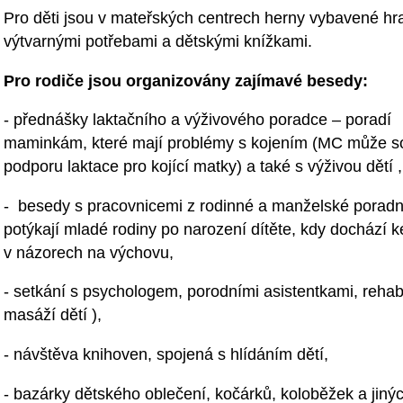
Pro děti jsou v mateřských centrech herny vybavené hr
výtvarnými potřebami a dětskými knížkami.
Pro rodiče jsou organizovány zajímavé besedy:
- přednášky laktačního a výživového poradce – poradí
maminkám, které mají problémy s kojením (MC může so
podporu laktace pro kojící matky) a také s výživou dětí ,
- besedy s pracovnicemi z rodinné a manželské poradny
potýkají mladé rodiny po narození dítěte, kdy dochází
v názorech na výchovu,
- setkání s psychologem, porodními asistentkami, rehab
masáží dětí ),
- návštěva knihoven, spojená s hlídáním dětí,
- bazárky dětského oblečení, kočárků, koloběžek a jiný