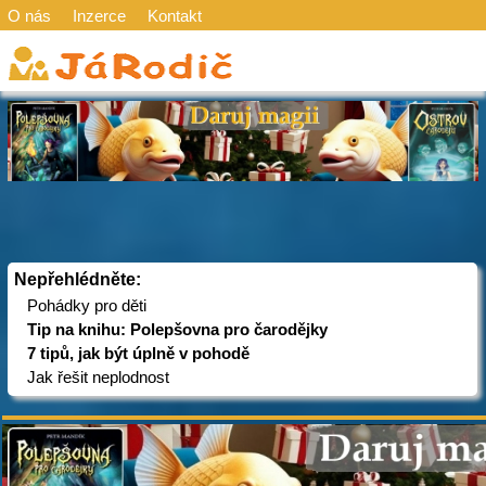
O nás
Inzerce
Kontakt
Nepřehlédněte:
Pohádky pro děti
Tip na knihu: Polepšovna pro čarodějky
7 tipů, jak být úplně v pohodě
Jak řešit neplodnost