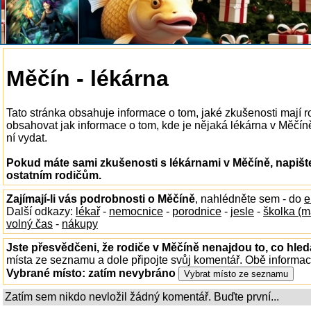
Měčín - lékárna
Tato stránka obsahuje informace o tom, jaké zkušenosti mají 
obsahovat jak informace o tom, kde je nějaká lékárna v Měčíně 
ní vydat.
Pokud máte sami zkušenosti s lékárnami v Měčíně, napišt
ostatním rodičům.
Zajímají-li vás podrobnosti o Měčíně
, nahlédněte sem - do
e
Další odkazy:
lékař
-
nemocnice
-
porodnice
-
jesle
-
školka (m
volný čas
-
nákupy
Jste přesvědčeni, že rodiče v Měčíně nenajdou to, co hled
místa ze seznamu a dole připojte svůj komentář. Obě informa
Vybrané místo:
zatím nevybráno
Zatím sem nikdo nevložil žádný komentář. Buďte první...