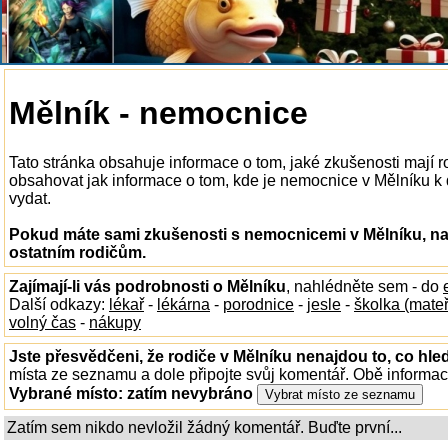
Mělník - nemocnice
Tato stránka obsahuje informace o tom, jaké zkušenosti mají
obsahovat jak informace o tom, kde je nemocnice v Mělníku k di
vydat.
Pokud máte sami zkušenosti s nemocnicemi v Mělníku, nap
ostatním rodičům.
Zajímají-li vás podrobnosti o Mělníku
, nahlédněte sem - do
Další odkazy:
lékař
-
lékárna
-
porodnice
-
jesle
-
školka (mate
volný čas
-
nákupy
Jste přesvědčeni, že rodiče v Mělníku nenajdou to, co hled
místa ze seznamu a dole připojte svůj komentář. Obě informa
Vybrané místo:
zatím nevybráno
Zatím sem nikdo nevložil žádný komentář. Buďte první...