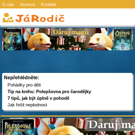
O nás
Inzerce
Kontakt
Nepřehlédněte:
Pohádky pro děti
Tip na knihu: Polepšovna pro čarodějky
7 tipů, jak být úplně v pohodě
Jak řešit neplodnost