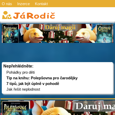
O nás
Inzerce
Kontakt
Nepřehlédněte:
Pohádky pro děti
Tip na knihu: Polepšovna pro čarodějky
7 tipů, jak být úplně v pohodě
Jak řešit neplodnost