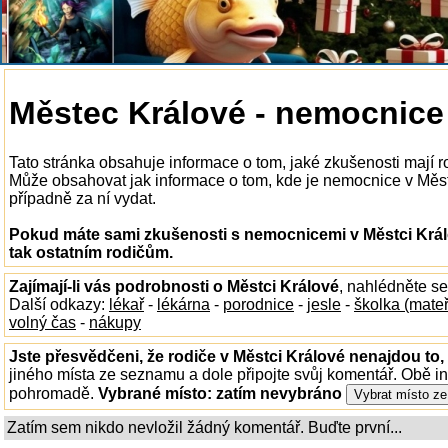
Městec Králové - nemocnice
Tato stránka obsahuje informace o tom, jaké zkušenosti mají 
Může obsahovat jak informace o tom, kde je nemocnice v Městci
případně za ní vydat.
Pokud máte sami zkušenosti s nemocnicemi v Městci Král
tak ostatním rodičům.
Zajímají-li vás podrobnosti o Městci Králové
, nahlédněte s
Další odkazy:
lékař
-
lékárna
-
porodnice
-
jesle
-
školka (mate
volný čas
-
nákupy
Jste přesvědčeni, že rodiče v Městci Králové nenajdou to, 
jiného místa ze seznamu a dole připojte svůj komentář. Obě i
pohromadě.
Vybrané místo:
zatím nevybráno
Zatím sem nikdo nevložil žádný komentář. Buďte první...