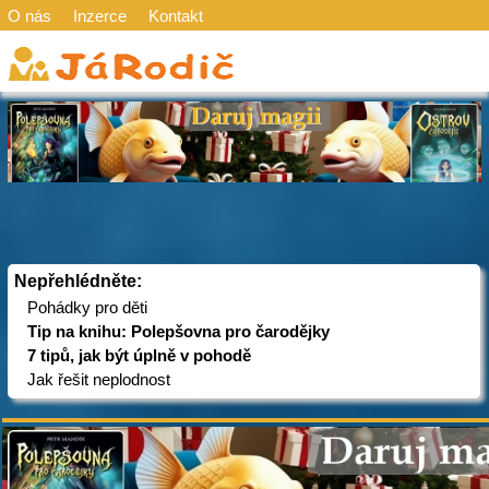
O nás
Inzerce
Kontakt
Nepřehlédněte:
Pohádky pro děti
Tip na knihu: Polepšovna pro čarodějky
7 tipů, jak být úplně v pohodě
Jak řešit neplodnost