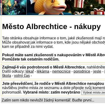
Město Albrechtice - nákupy
Tato stránka obsahuje informace o tom, jaké zkušenosti mají 
Může obsahovat jak informace o tom, kde jsou nějaké obchody v 
kam se případně za nimi vydat.
Pokud máte sami zkušenosti s nakupováním v Městě Albrec
Pomůžete tak ostatním rodičům.
Zajímají-li vás podrobnosti o Městě Albrechtice
, nahlédnět
Další odkazy:
lékař
-
lékárna
-
nemocnice
-
porodnice
-
jesle
-
škola
-
volný čas
-
Jste přesvědčeni, že rodiče v Městě Albrechtice nenajdou 
návštěvu jiného místa ze seznamu a dole připojte svůj koment
pohromadě.
Vybrané místo:
zatím nevybráno
Zatím sem nikdo nevložil žádný komentář. Buďte první...