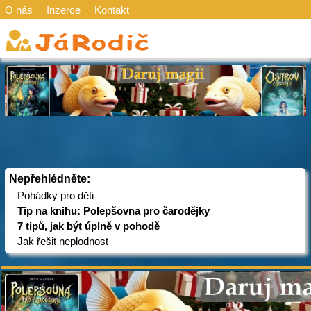
O nás
Inzerce
Kontakt
Nepřehlédněte:
Pohádky pro děti
Tip na knihu: Polepšovna pro čarodějky
7 tipů, jak být úplně v pohodě
Jak řešit neplodnost