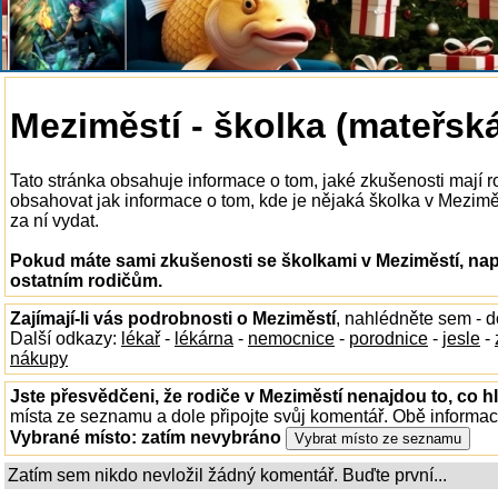
Meziměstí - školka (mateřsk
Tato stránka obsahuje informace o tom, jaké zkušenosti mají 
obsahovat jak informace o tom, kde je nějaká školka v Meziměst
za ní vydat.
Pokud máte sami zkušenosti se školkami v Meziměstí, nap
ostatním rodičům.
Zajímají-li vás podrobnosti o Meziměstí
, nahlédněte sem - 
Další odkazy:
lékař
-
lékárna
-
nemocnice
-
porodnice
-
jesle
-
nákupy
Jste přesvědčeni, že rodiče v Meziměstí nenajdou to, co h
místa ze seznamu a dole připojte svůj komentář. Obě informa
Vybrané místo:
zatím nevybráno
Zatím sem nikdo nevložil žádný komentář. Buďte první...