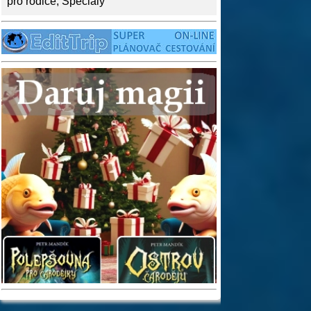
pro rodiče
,
Speciály