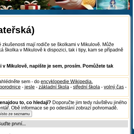
ateřská)
é zkušenosti mají rodiče se školkami v Mikulově. Může
á školka v Mikulově k dispozici, tak i tipy, kam se případně
 v Mikulově, napište je sem, prosím. Pomůžete tak
nahlédněte sem - do
encyklopedie Wikipedia.
porodnice
-
jesle
-
základní škola
-
střední škola
-
volný čas
-
enajdou to, co hledají?
Doporučte jim tedy návštěvu jiného
entář. Obě informace se po odeslání zobrazí pohromadě.
ďte první...