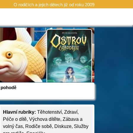
O rodičích a jejich dětech již od roku 2009
 v pohodě
Hlavní rubriky:
Těhotenství
,
Zdraví
,
Péče o dítě
,
Výchova dítěte
,
Zábava a
volný čas
,
Rodiče sobě
,
Diskuze
,
Služby