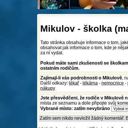
Mikulov - školka (m
Tato stránka obsahuje informace o tom, jak
obsahovat jak informace o tom, kde je nějak
za ní vydat.
Pokud máte sami zkušenosti se školkami
ostatním rodičům.
Zajímají-li vás podrobnosti o Mikulově
, 
Další odkazy:
lékař
-
lékárna
-
nemocnice
-
nákupy
Jste přesvědčeni, že rodiče v Mikulově n
místa ze seznamu a dole připojte svůj kom
Vybrané místo:
zatím nevybráno
Zatím sem nikdo nevložil žádný komentář. Bu