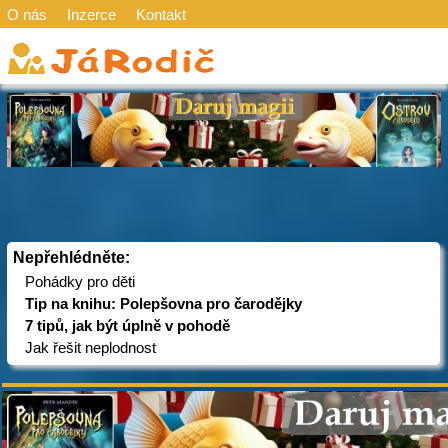
O nás
Inzerce
Kontakt
Nepřehlédněte:
Pohádky pro děti
Tip na knihu: Polepšovna pro čarodějky
7 tipů, jak být úplně v pohodě
Jak řešit neplodnost