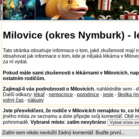
Milovice (okres Nymburk) - 
Tato stránka obsahuje informace o tom, jaké zkušenosti mají r
obsahovat jak informace o tom, kde je nějaká lékárna v Milovicí
za ní vydat.
Pokud máte sami zkušenosti s lékárnami v Milovicích, nap
ostatním rodičům.
Zajímají-li vás podrobnosti o Milovicích
, nahlédněte sem - 
Další odkazy:
lékař
-
nemocnice
-
porodnice
-
jesle
-
školka (m
volný čas
-
nákupy
Jste přesvědčeni, že rodiče v Milovicích nenajdou to, co h
jiného místa ze seznamu a dole připojte svůj komentář. Obě i
pohromadě.
Vybrané místo:
zatím nevybráno
Zatím sem nikdo nevložil žádný komentář. Buďte první...