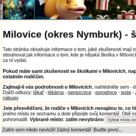
Milovice (okres Nymburk) - 
Tato stránka obsahuje informace o tom, jaké zkušenosti mají r
obsahovat jak informace o tom, kde je nějaká školka v Milovicíc
za ní vydat.
Pokud máte sami zkušenosti se školkami v Milovicích, nap
ostatním rodičům.
Zajímají-li vás podrobnosti o Milovicích
, nahlédněte sem - 
Další odkazy:
lékař
-
lékárna
-
nemocnice
-
porodnice
-
jesle
-
nákupy
Jste přesvědčeni, že rodiče v Milovicích nenajdou to, co h
jiného místa ze seznamu a dole připojte svůj komentář. Obě i
pohromadě.
Vybrané místo:
zatím nevybráno
Zatím sem nikdo nevložil žádný komentář. Buďte první...