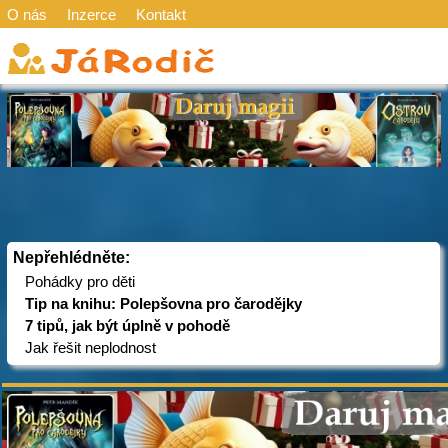
O nás
Inzerce
Kontakt
Nepřehlédněte:
Pohádky pro děti
Tip na knihu: Polepšovna pro čarodějky
7 tipů, jak být úplně v pohodě
Jak řešit neplodnost