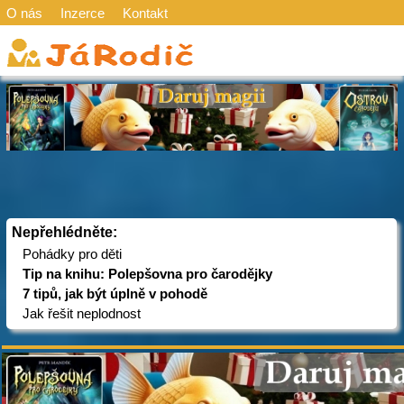
O nás
Inzerce
Kontakt
Nepřehlédněte:
Pohádky pro děti
Tip na knihu: Polepšovna pro čarodějky
7 tipů, jak být úplně v pohodě
Jak řešit neplodnost