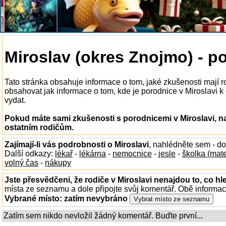
Miroslav (okres Znojmo) - p
Tato stránka obsahuje informace o tom, jaké zkušenosti mají r
obsahovat jak informace o tom, kde je porodnice v Miroslavi k d
vydat.
Pokud máte sami zkušenosti s porodnicemi v Miroslavi, na
ostatním rodičům.
Zajímají-li vás podrobnosti o Miroslavi
, nahlédněte sem - d
Další odkazy:
lékař
-
lékárna
-
nemocnice
-
jesle
-
školka (mat
volný čas
-
nákupy
Jste přesvědčeni, že rodiče v Miroslavi nenajdou to, co hl
místa ze seznamu a dole připojte svůj komentář. Obě informa
Vybrané místo:
zatím nevybráno
Zatím sem nikdo nevložil žádný komentář. Buďte první...