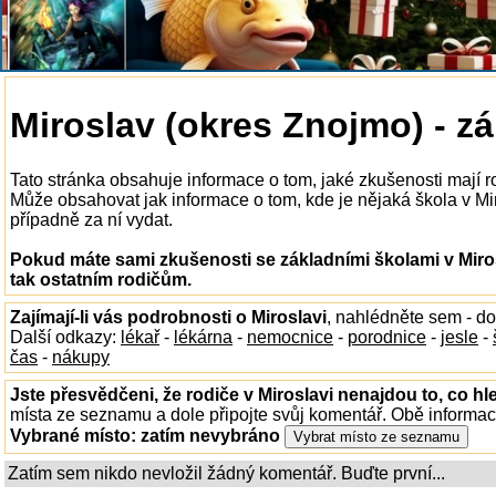
Miroslav (okres Znojmo) - zá
Tato stránka obsahuje informace o tom, jaké zkušenosti mají r
Může obsahovat jak informace o tom, kde je nějaká škola v Miros
případně za ní vydat.
Pokud máte sami zkušenosti se základními školami v Miros
tak ostatním rodičům.
Zajímají-li vás podrobnosti o Miroslavi
, nahlédněte sem - d
Další odkazy:
lékař
-
lékárna
-
nemocnice
-
porodnice
-
jesle
-
čas
-
nákupy
Jste přesvědčeni, že rodiče v Miroslavi nenajdou to, co hl
místa ze seznamu a dole připojte svůj komentář. Obě informa
Vybrané místo:
zatím nevybráno
Zatím sem nikdo nevložil žádný komentář. Buďte první...