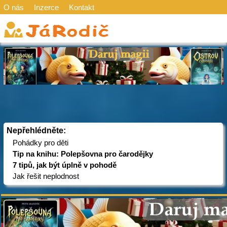
O nás
Inzerce
Kontakt
Nepřehlédněte:
Pohádky pro děti
Tip na knihu: Polepšovna pro čarodějky
7 tipů, jak být úplně v pohodě
Jak řešit neplodnost