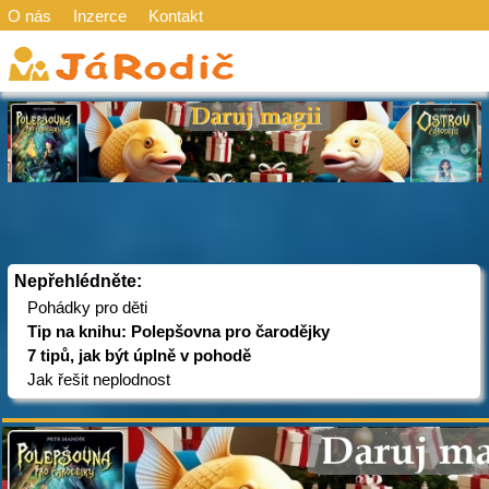
O nás
Inzerce
Kontakt
Nepřehlédněte:
Pohádky pro děti
Tip na knihu: Polepšovna pro čarodějky
7 tipů, jak být úplně v pohodě
Jak řešit neplodnost