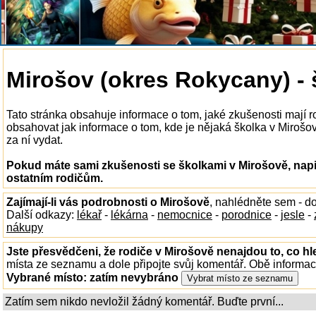
Mirošov (okres Rokycany) - 
Tato stránka obsahuje informace o tom, jaké zkušenosti mají 
obsahovat jak informace o tom, kde je nějaká školka v Mirošově
za ní vydat.
Pokud máte sami zkušenosti se školkami v Mirošově, napi
ostatním rodičům.
Zajímají-li vás podrobnosti o Mirošově
, nahlédněte sem - d
Další odkazy:
lékař
-
lékárna
-
nemocnice
-
porodnice
-
jesle
-
nákupy
Jste přesvědčeni, že rodiče v Mirošově nenajdou to, co hl
místa ze seznamu a dole připojte svůj komentář. Obě informa
Vybrané místo:
zatím nevybráno
Zatím sem nikdo nevložil žádný komentář. Buďte první...