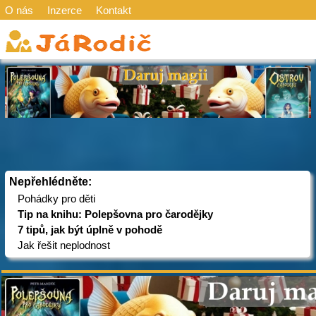
O nás
Inzerce
Kontakt
Nepřehlédněte:
Pohádky pro děti
Tip na knihu: Polepšovna pro čarodějky
7 tipů, jak být úplně v pohodě
Jak řešit neplodnost