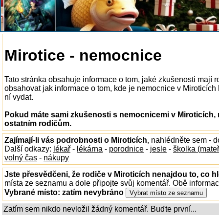
Mirotice - nemocnice
Tato stránka obsahuje informace o tom, jaké zkušenosti mají 
obsahovat jak informace o tom, kde je nemocnice v Miroticích k 
ní vydat.
Pokud máte sami zkušenosti s nemocnicemi v Miroticích, 
ostatním rodičům.
Zajímají-li vás podrobnosti o Miroticích
, nahlédněte sem - 
Další odkazy:
lékař
-
lékárna
-
porodnice
-
jesle
-
školka (mate
volný čas
-
nákupy
Jste přesvědčeni, že rodiče v Miroticích nenajdou to, co h
místa ze seznamu a dole připojte svůj komentář. Obě informa
Vybrané místo:
zatím nevybráno
Zatím sem nikdo nevložil žádný komentář. Buďte první...