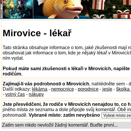
Mirovice - lékař
Tato stránka obsahuje informace o tom, jaké zkušenosti mají ro
obsahovat jak informace o tom, kde je nějaký lékař v Mirovicích
ním vydat.
Pokud máte sami zkušenosti s lékaři v Mirovicích, napište
rodičům.
Zajímají-li vás podrobnosti o Mirovicích
, nahlédněte sem - 
Další odkazy:
lékárna
-
nemocnice
-
porodnice
-
jesle
-
školka
-
volný čas
-
nákupy
Jste přesvědčeni, že rodiče v Mirovicích nenajdou to, co h
jiného místa ze seznamu a dole připojte svůj komentář. Obě i
pohromadě.
Vybrané místo:
zatím nevybráno
Zatím sem nikdo nevložil žádný komentář. Buďte první...