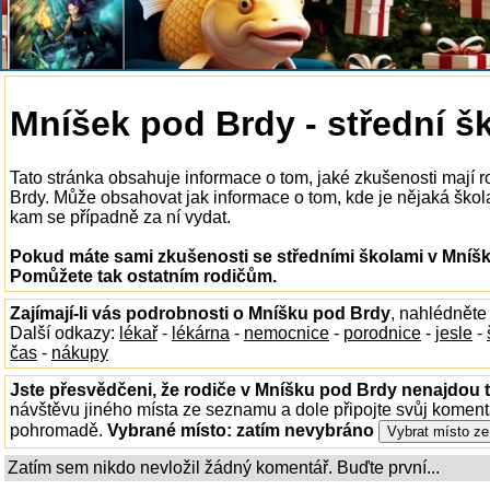
Mníšek pod Brdy - střední š
Tato stránka obsahuje informace o tom, jaké zkušenosti mají 
Brdy. Může obsahovat jak informace o tom, kde je nějaká škola 
kam se případně za ní vydat.
Pokud máte sami zkušenosti se středními školami v Mníšk
Pomůžete tak ostatním rodičům.
Zajímají-li vás podrobnosti o Mníšku pod Brdy
, nahlédněte
Další odkazy:
lékař
-
lékárna
-
nemocnice
-
porodnice
-
jesle
-
čas
-
nákupy
Jste přesvědčeni, že rodiče v Mníšku pod Brdy nenajdou t
návštěvu jiného místa ze seznamu a dole připojte svůj koment
pohromadě.
Vybrané místo:
zatím nevybráno
Zatím sem nikdo nevložil žádný komentář. Buďte první...