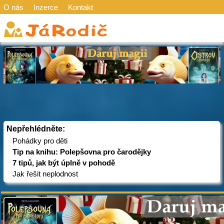
O nás
Inzerce
Kontakt
Nepřehlédněte:
Pohádky pro děti
Tip na knihu: Polepšovna pro čarodějky
7 tipů, jak být úplně v pohodě
Jak řešit neplodnost