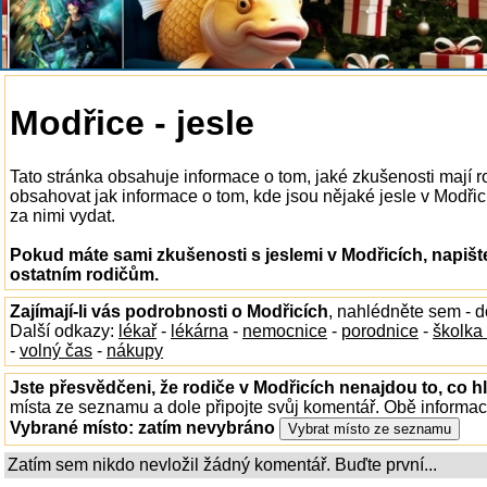
Modřice - jesle
Tato stránka obsahuje informace o tom, jaké zkušenosti mají r
obsahovat jak informace o tom, kde jsou nějaké jesle v Modřicíc
za nimi vydat.
Pokud máte sami zkušenosti s jeslemi v Modřicích, napišt
ostatním rodičům.
Zajímají-li vás podrobnosti o Modřicích
, nahlédněte sem - 
Další odkazy:
lékař
-
lékárna
-
nemocnice
-
porodnice
-
školka
-
volný čas
-
nákupy
Jste přesvědčeni, že rodiče v Modřicích nenajdou to, co h
místa ze seznamu a dole připojte svůj komentář. Obě informa
Vybrané místo:
zatím nevybráno
Zatím sem nikdo nevložil žádný komentář. Buďte první...