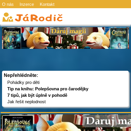
O nás
Inzerce
Kontakt
Nepřehlédněte:
Pohádky pro děti
Tip na knihu: Polepšovna pro čarodějky
7 tipů, jak být úplně v pohodě
Jak řešit neplodnost