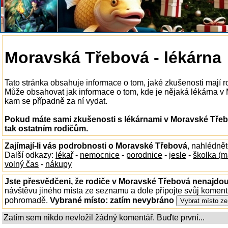
Moravská Třebová - lékárna
Tato stránka obsahuje informace o tom, jaké zkušenosti mají 
Může obsahovat jak informace o tom, kde je nějaká lékárna v Mo
kam se případně za ní vydat.
Pokud máte sami zkušenosti s lékárnami v Moravské Třeb
tak ostatním rodičům.
Zajímají-li vás podrobnosti o Moravské Třebová
, nahlédně
Další odkazy:
lékař
-
nemocnice
-
porodnice
-
jesle
-
školka (m
volný čas
-
nákupy
Jste přesvědčeni, že rodiče v Moravské Třebová nenajdou 
návštěvu jiného místa ze seznamu a dole připojte svůj koment
pohromadě.
Vybrané místo:
zatím nevybráno
Zatím sem nikdo nevložil žádný komentář. Buďte první...