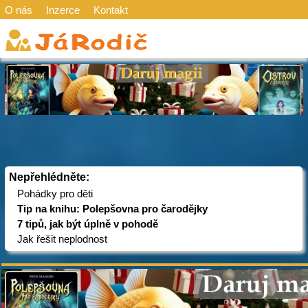
O nás
Inzerce
Kontakt
Nepřehlédněte:
Pohádky pro děti
Tip na knihu: Polepšovna pro čarodějky
7 tipů, jak být úplně v pohodě
Jak řešit neplodnost