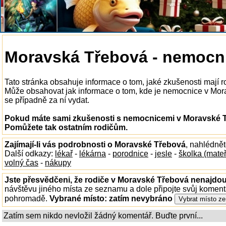
Moravská Třebová - nemocn
Tato stránka obsahuje informace o tom, jaké zkušenosti mají
Může obsahovat jak informace o tom, kde je nemocnice v Morav
se případně za ní vydat.
Pokud máte sami zkušenosti s nemocnicemi v Moravské Tř
Pomůžete tak ostatním rodičům.
Zajímají-li vás podrobnosti o Moravské Třebová
, nahlédně
Další odkazy:
lékař
-
lékárna
-
porodnice
-
jesle
-
školka (mate
volný čas
-
nákupy
Jste přesvědčeni, že rodiče v Moravské Třebová nenajdou 
návštěvu jiného místa ze seznamu a dole připojte svůj koment
pohromadě.
Vybrané místo:
zatím nevybráno
Zatím sem nikdo nevložil žádný komentář. Buďte první...