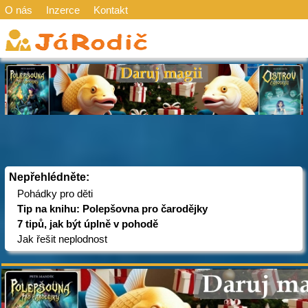
O nás
Inzerce
Kontakt
Nepřehlédněte:
Pohádky pro děti
Tip na knihu: Polepšovna pro čarodějky
7 tipů, jak být úplně v pohodě
Jak řešit neplodnost