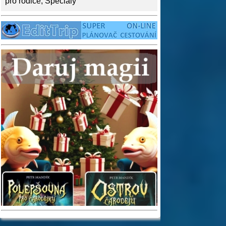
pro rodiče
,
Speciály