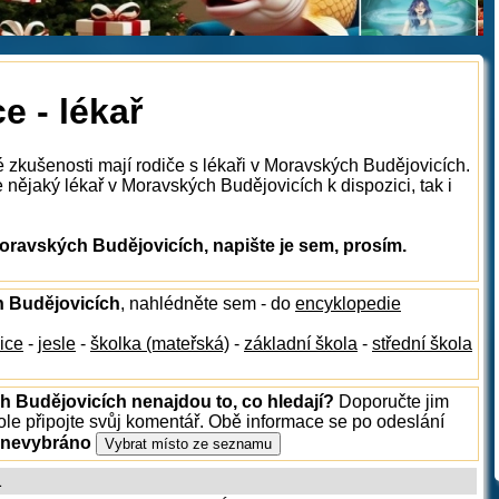
 - lékař
é zkušenosti mají rodiče s lékaři v Moravských Budějovicích.
nějaký lékař v Moravských Budějovicích k dispozici, tak i
oravských Budějovicích, napište je sem, prosím.
h Budějovicích
, nahlédněte sem - do
encyklopedie
ice
-
jesle
-
školka (mateřská)
-
základní škola
-
střední škola
h Budějovicích nenajdou to, co hledají?
Doporučte jim
le připojte svůj komentář. Obě informace se po odeslání
 nevybráno
1