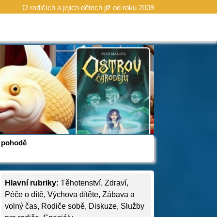
O rodičích a jejich dětech již od roku 2009
 v pohodě
Hlavní rubriky:
Těhotenství
,
Zdraví
,
Péče o dítě
,
Výchova dítěte
,
Zábava a
volný čas
,
Rodiče sobě
,
Diskuze
,
Služby