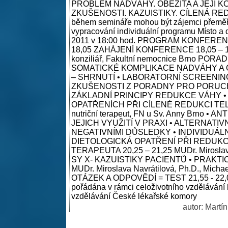
PROBLÉM NADVÁHY. OBEZITA A JEJÍ 
ZKUŠENOSTI. KAZUISTIKY. CÍLENÁ RE
během semináře mohou být zájemci přeměřeni
vypracování individuální programu Místo a 
2011 v 18:00 hod. PROGRAM KONFERENC
18,05 ZAHÁJENÍ KONFERENCE 18,05 – 19,35 
konziliář, Fakultní nemocnice Brno 
SOMATICKÉ KOMPLIKACE NADVÁHY A O
– SHRNUTÍ • LABORATORNÍ SCREENI
ZKUŠENOSTI Z PORADNY PRO PORUCHY
ZÁKLADNÍ PRINCIPY REDUKCE VÁHY •
OPATŘENÍCH PŘI CÍLENÉ REDUKCI TELE
nutriční terapeut, FN u Sv. Anny Brn
JEJICH VYUŽITÍ V PRAXI • ALTERNAT
NEGATIVNÍMI DŮSLEDKY • INDIVIDUÁLN
DIETOLOGICKÁ OPATŘENÍ PŘI REDUK
TERAPEUTA 20,25 – 21,25 MUDr. Miroslav
SY X- KAZUISTIKY PACIENTŮ • PRAKTI
MUDr. Miroslava Navrátilová, Ph.D., M
OTÁZEK A ODPOVĚDÍ = TEST 21,55 - 22,
pořádána v rámci celoživotního vzdělávání 
vzdělávání České lékařské komory
autor: Martí