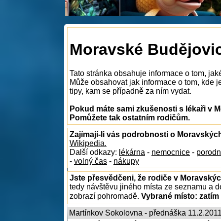
Moravské Budějovice
Tato stránka obsahuje informace o tom, jak
Může obsahovat jak informace o tom, kde je 
tipy, kam se případně za ním vydat.
Pokud máte sami zkušenosti s lékaři v M
Pomůžete tak ostatním rodičům.
Zajímají-li vás podrobnosti o Moravskýc
Wikipedia.
Další odkazy:
lékárna
-
nemocnice
-
porodn
-
volný čas
-
nákupy
Jste přesvědčeni, že rodiče v Moravskýc
tedy návštěvu jiného místa ze seznamu a do
zobrazí pohromadě.
Vybrané místo:
zatím
Martínkov Sokolovna - přednáška 11.2.201