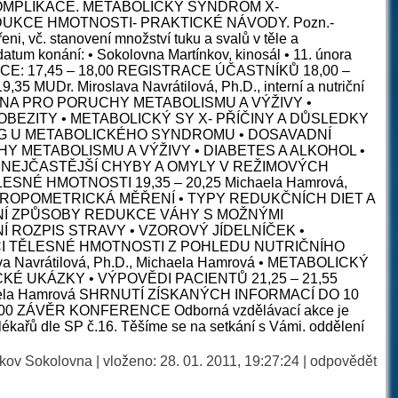
KOMPLIKACE. METABOLICKÝ SYNDROM X-
DUKCE HMOTNOSTI- PRAKTICKÉ NÁVODY. Pozn.-
, vč. stanovení množství tuku a svalů v těle a
datum konání: • Sokolovna Martínkov, kinosál • 11. února
E: 17,45 – 18,00 REGISTRACE ÚČASTNÍKŮ 18,00 –
MUDr. Miroslava Navrátilová, Ph.D., interní a nutriční
PORADNA PRO PORUCHY METABOLISMU A VÝŽIVY •
BEZITY • METABOLICKÝ SY X- PŘÍČINY A DŮSLEDKY
NG U METABOLICKÉHO SYNDROMU • DOSAVADNÍ
 METABOLISMU A VÝŽIVY • DIABETES A ALKOHOL •
 NEJČASTĚJŠÍ CHYBY A OMYLY V REŽIMOVÝCH
SNÉ HMOTNOSTI 19,35 – 20,25 Michaela Hamrová,
o • ANTROPOMETRICKÁ MĚŘENÍ • TYPY REDUKČNÍCH DIET A
IVNÍ ZPŮSOBY REDUKCE VÁHY S MOŽNÝMI
Í ROZPIS STRAVY • VZOROVÝ JÍDELNÍČEK •
CI TĚLESNÉ HMOTNOSTI Z POHLEDU NUTRIČNÍHO
a Navrátilová, Ph.D., Michaela Hamrová • METABOLICKÝ
CKÉ UKÁZKY • VÝPOVĚDI PACIENTŮ 21,25 – 21,55
ichaela Hamrová SHRNUTÍ ZÍSKANÝCH INFORMACÍ DO 10
00 ZÁVĚR KONFERENCE Odborná vzdělávací akce je
lékařů dle SP č.16. Těšíme se na setkání s Vámi. oddělení
nkov Sokolovna | vloženo: 28. 01. 2011, 19:27:24 |
odpovědět