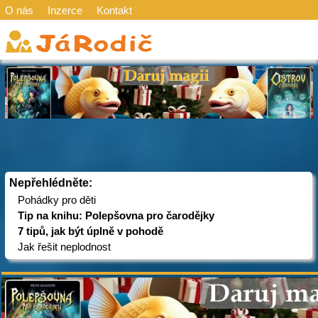
O nás
Inzerce
Kontakt
Nepřehlédněte:
Pohádky pro děti
Tip na knihu: Polepšovna pro čarodějky
7 tipů, jak být úplně v pohodě
Jak řešit neplodnost