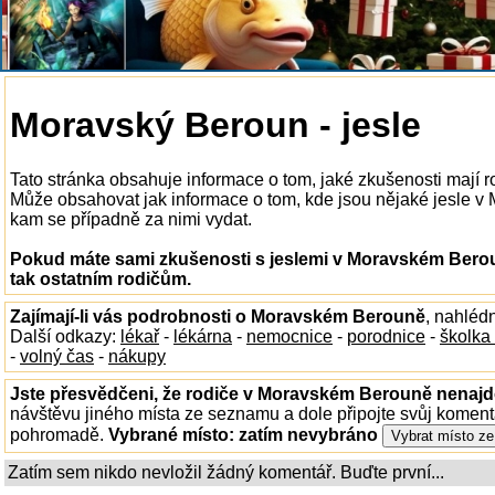
Moravský Beroun - jesle
Tato stránka obsahuje informace o tom, jaké zkušenosti mají 
Může obsahovat jak informace o tom, kde jsou nějaké jesle v M
kam se případně za nimi vydat.
Pokud máte sami zkušenosti s jeslemi v Moravském Berou
tak ostatním rodičům.
Zajímají-li vás podrobnosti o Moravském Berouně
, nahléd
Další odkazy:
lékař
-
lékárna
-
nemocnice
-
porodnice
-
školka
-
volný čas
-
nákupy
Jste přesvědčeni, že rodiče v Moravském Berouně nenajdo
návštěvu jiného místa ze seznamu a dole připojte svůj koment
pohromadě.
Vybrané místo:
zatím nevybráno
Zatím sem nikdo nevložil žádný komentář. Buďte první...