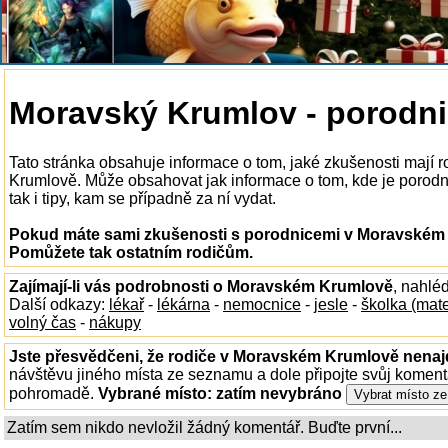
Moravský Krumlov - porodn
Tato stránka obsahuje informace o tom, jaké zkušenosti mají
Krumlově. Může obsahovat jak informace o tom, kde je porodn
tak i tipy, kam se případně za ní vydat.
Pokud máte sami zkušenosti s porodnicemi v Moravském K
Pomůžete tak ostatním rodičům.
Zajímají-li vás podrobnosti o Moravském Krumlově
, nahlé
Další odkazy:
lékař
-
lékárna
-
nemocnice
-
jesle
-
školka (mat
volný čas
-
nákupy
Jste přesvědčeni, že rodiče v Moravském Krumlově nenajd
návštěvu jiného místa ze seznamu a dole připojte svůj koment
pohromadě.
Vybrané místo:
zatím nevybráno
Zatím sem nikdo nevložil žádný komentář. Buďte první...