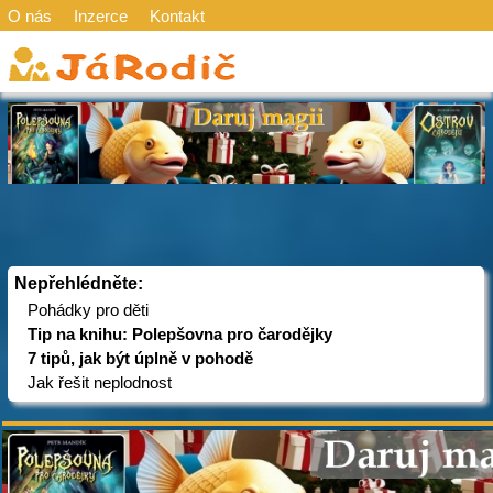
O nás
Inzerce
Kontakt
Nepřehlédněte:
Pohádky pro děti
Tip na knihu: Polepšovna pro čarodějky
7 tipů, jak být úplně v pohodě
Jak řešit neplodnost