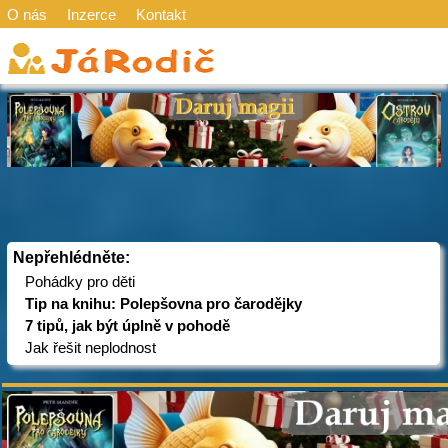
O nás
Inzerce
Kontakt
Nepřehlédněte:
Pohádky pro děti
Tip na knihu: Polepšovna pro čarodějky
7 tipů, jak být úplně v pohodě
Jak řešit neplodnost