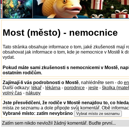
Most (město) - nemocnice
Tato stránka obsahuje informace o tom, jaké zkušenosti mají
obsahovat jak informace o tom, kde je nemocnice v Mostě k disp
vydat.
Pokud máte sami zkušenosti s nemocnicemi v Mostě, napi
ostatním rodičům.
Zajímají-li vás podrobnosti o Mostě
, nahlédněte sem - do
en
Další odkazy:
lékař
-
lékárna
-
porodnice
-
jesle
-
školka (mate
volný čas
-
nákupy
Jste přesvědčeni, že rodiče v Mostě nenajdou to, co hleda
místa ze seznamu a dole připojte svůj komentář. Obě informa
Vybrané místo:
zatím nevybráno
Zatím sem nikdo nevložil žádný komentář. Buďte první...