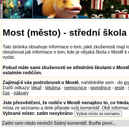
Most (město) - střední škola
Tato stránka obsahuje informace o tom, jaké zkušenosti mají 
obsahovat jak informace o tom, kde je nějaká škola v Mostě k di
vydat.
Pokud máte sami zkušenosti se středními školami v Mostě
ostatním rodičům.
Zajímají-li vás podrobnosti o Mostě
, nahlédněte sem - do
en
Další odkazy:
lékař
-
lékárna
-
nemocnice
-
porodnice
-
jesle
-
čas
-
nákupy
Jste přesvědčeni, že rodiče v Mostě nenajdou to, co hleda
místa ze seznamu a dole připojte svůj komentář. Obě informa
Vybrané místo:
zatím nevybráno
Zatím sem nikdo nevložil žádný komentář. Buďte první...