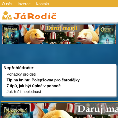
O nás
Inzerce
Kontakt
Nepřehlédněte:
Pohádky pro děti
Tip na knihu: Polepšovna pro čarodějky
7 tipů, jak být úplně v pohodě
Jak řešit neplodnost