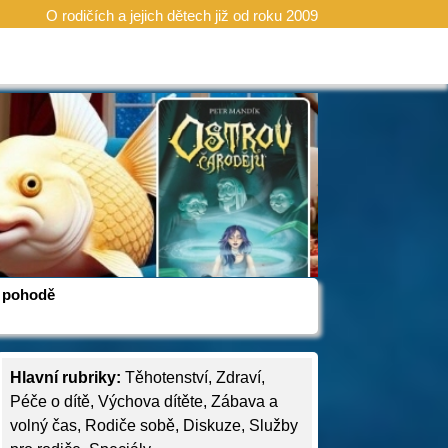
O rodičích a jejich dětech již od roku 2009
 v pohodě
Hlavní rubriky:
Těhotenství
,
Zdraví
,
Péče o dítě
,
Výchova dítěte
,
Zábava a
volný čas
,
Rodiče sobě
,
Diskuze
,
Služby