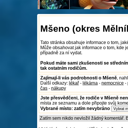
Mšeno (okres Mělník
Tato stránka obsahuje informace o tom, jak
Může obsahovat jak informace o tom, kde je 
případně za ní vydat.
Pokud máte sami zkušenosti se středním
tak ostatním rodičům.
Zajímají-li vás podrobnosti o Mšeně
, nah
Další odkazy:
lékař
-
lékárna
-
nemocnice
-
čas
-
nákupy
Jste přesvědčeni, že rodiče v Mšeně nena
místa ze seznamu a dole připojte svůj kom
Vybrané místo:
zatím nevybráno
Zatím sem nikdo nevložil žádný komentář. Bu