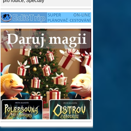
pro rodiče
,
Speciály