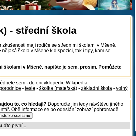
) - střední škola
é zkušenosti mají rodiče se středními školami v Mšeně.
nějaká škola v Mšeně k dispozici, tak i tipy, kam se
i školami v Mšeně, napište je sem, prosím. Pomůžete
lédněte sem - do
encyklopedie Wikipedia.
porodnice
-
jesle
-
školka (mateřská)
-
základní škola
-
volný
jdou to, co hledají?
Doporučte jim tedy návštěvu jiného
entář. Obě informace se po odeslání zobrazí pohromadě.
ďte první...