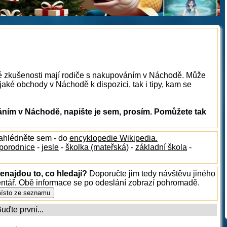
ké zkušenosti mají rodiče s nakupováním v Náchodě. Může
aké obchody v Náchodě k dispozici, tak i tipy, kam se
ním v Náchodě, napište je sem, prosím. Pomůžete tak
nahlédněte sem - do
encyklopedie Wikipedia.
porodnice
-
jesle
-
školka (mateřská)
-
základní škola
-
enajdou to, co hledají?
Doporučte jim tedy návštěvu jiného
entář. Obě informace se po odeslání zobrazí pohromadě.
ďte první...