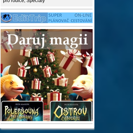
pro rodiče
,
Speciály