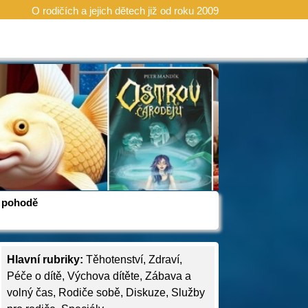
O rodičích a jejich dětech již od roku 2009
 v pohodě
Hlavní rubriky:
Těhotenství
,
Zdraví
,
Péče o dítě
,
Výchova dítěte
,
Zábava a
volný čas
,
Rodiče sobě
,
Diskuze
,
Služby