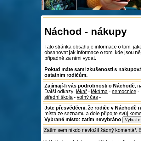
Náchod - nákupy
Tato stránka obsahuje informace o tom, ja
obsahovat jak informace o tom, kde jsou něj
případně za nimi vydat.
Pokud máte sami zkušenosti s nakupová
ostatním rodičům.
Zajímají-li vás podrobnosti o Náchodě
, 
Další odkazy:
lékař
-
lékárna
-
nemocnice
-
střední škola
-
volný čas
-
Jste přesvědčeni, že rodiče v Náchodě n
místa ze seznamu a dole připojte svůj kom
Vybrané místo:
zatím nevybráno
Zatím sem nikdo nevložil žádný komentář. Bu