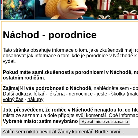
Náchod - porodnice
Tato stránka obsahuje informace o tom, jaké zkušenosti mají
obsahovat jak informace o tom, kde je porodnice v Náchodě k di
vydat.
Pokud máte sami zkušenosti s porodnicemi v Náchodě, na
ostatním rodičům.
Zajímají-li vás podrobnosti o Náchodě
, nahlédněte sem - d
Další odkazy:
lékař
-
lékárna
-
nemocnice
-
jesle
-
školka (mat
volný čas
-
nákupy
Jste přesvědčeni, že rodiče v Náchodě nenajdou to, co hl
místa ze seznamu a dole připojte svůj komentář. Obě informa
Vybrané místo:
zatím nevybráno
Zatím sem nikdo nevložil žádný komentář. Buďte první...