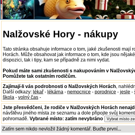
Nalžovské Hory - nákupy
Tato stránka obsahuje informace o tom, jaké zkušenosti mají
Horách. Může obsahovat jak informace o tom, kde jsou nějak
dispozici, tak i tipy, kam se případně za nimi vydat.
Pokud máte sami zkušenosti s nakupováním v Nalžovských
Pomůžete tak ostatním rodičům.
Zajímají-li vás podrobnosti o Nalžovských Horách
, nahléd
Další odkazy:
lékař
-
lékárna
-
nemocnice
-
porodnice
-
jesle
-
škola
-
volný čas
-
Jste přesvědčeni, že rodiče v Nalžovských Horách nenajdo
návštěvu jiného místa ze seznamu a dole připojte svůj koment
pohromadě.
Vybrané místo:
zatím nevybráno
Zatím sem nikdo nevložil žádný komentář. Buďte první...