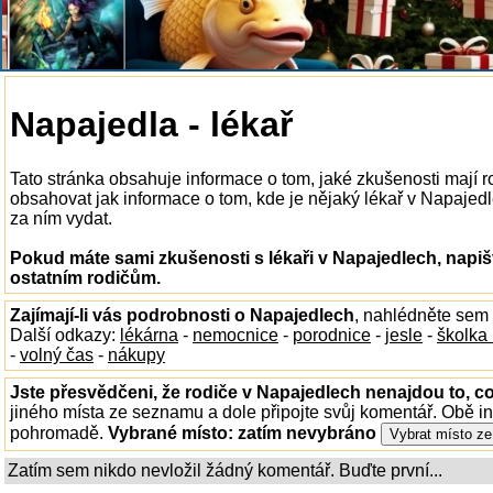
Napajedla - lékař
Tato stránka obsahuje informace o tom, jaké zkušenosti mají r
obsahovat jak informace o tom, kde je nějaký lékař v Napajedle
za ním vydat.
Pokud máte sami zkušenosti s lékaři v Napajedlech, napiš
ostatním rodičům.
Zajímají-li vás podrobnosti o Napajedlech
, nahlédněte sem
Další odkazy:
lékárna
-
nemocnice
-
porodnice
-
jesle
-
školka
-
volný čas
-
nákupy
Jste přesvědčeni, že rodiče v Napajedlech nenajdou to, co
jiného místa ze seznamu a dole připojte svůj komentář. Obě i
pohromadě.
Vybrané místo:
zatím nevybráno
Zatím sem nikdo nevložil žádný komentář. Buďte první...