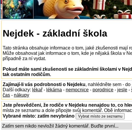
Nejdek - základní škola
Tato stránka obsahuje informace o tom, jaké zkušenosti mají 
Může obsahovat jak informace o tom, kde je nějaká škola v Nejd
případně za ní vydat.
Pokud máte sami zkušenosti se základními školami v Nejd
tak ostatním rodičům.
Zajímají-li vás podrobnosti o Nejdeku
, nahlédněte sem - do
Další odkazy:
lékař
-
lékárna
-
nemocnice
-
porodnice
-
jesle
-
čas
-
nákupy
Jste přesvědčeni, že rodiče v Nejdeku nenajdou to, co hle
místa ze seznamu a dole připojte svůj komentář. Obě informa
Vybrané místo:
zatím nevybráno
Zatím sem nikdo nevložil žádný komentář. Buďte první...