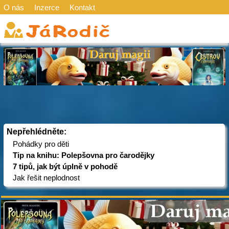
O nás
Inzerce
Kontakt
Nepřehlédněte:
Pohádky pro děti
Tip na knihu: Polepšovna pro čarodějky
7 tipů, jak být úplně v pohodě
Jak řešit neplodnost