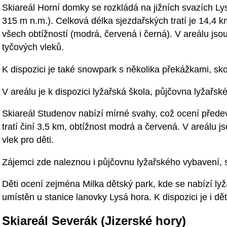
Skiareál Horní domky se rozkládá na jižních svazích L
315 m n.m.). Celková délka sjezdařských tratí je 14,4 k
všech obtížností (modrá, červená i černá). V areálu jso
tyčových vleků.
K dispozici je také snowpark s několika překážkami, sk
V areálu je k dispozici lyžařská škola, půjčovna lyžařsk
Skiareál Studenov nabízí mírné svahy, což ocení přede
tratí činí 3,5 km, obtížnost modrá a červená. V areálu 
vlek pro děti.
Zájemci zde naleznou i půjčovnu lyžařského vybavení, sk
Děti ocení zejména Milka dětský park, kde se nabízí ly
umístěn u stanice lanovky Lysá hora. K dispozici je i dě
Skiareál Severák (Jizerské hory)