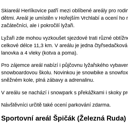
Skiareál Herlíkovice patří mezi oblíbené areály pro rodi
dětmi. Areál je umístěn v Hořejším Vrchlabí a ocení ho 
začátečníci, ale i pokročilí lyžaři.
Lyžaři zde mohou vyzkoušet sjezdové trati různé obtížno
celkové délce 11,3 km. V areálu je jedna čtyřsedačková
lanovka a 4 vleky (kotva a poma).
Pro zájemce areál nabízí i půjčovnu lyžařského vybavení
snowboardovou školu. Novinkou je snowbike a snowfox. A
sněžném kole, plná zábavy a adrenalinu.
V areálu se nachází i snowpark s překážkami i skoky pr
Návštěvníci určitě také ocení parkování zdarma.
Sportovní areál Špičák (Železná Ruda)