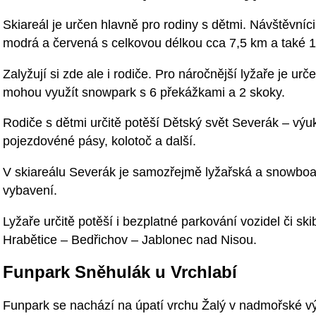
Skiareál je určen hlavně pro rodiny s dětmi. Návštěvníci
modrá a červená s celkovou délkou cca 7,5 km a také 1
Zalyžují si zde ale i rodiče. Pro náročnější lyžaře je ur
mohou využít snowpark s 6 překážkami a 2 skoky.
Rodiče s dětmi určitě potěší Dětský svět Severák – výuk
pojezdovéné pásy, kolotoč a další.
V skiareálu Severák je samozřejmě lyžařská a snowboa
vybavení.
Lyžaře určitě potěší i bezplatné parkování vozidel či sk
Hrabětice – Bedřichov – Jablonec nad Nisou.
Funpark Sněhulák u Vrchlabí
Funpark se nachází na úpatí vrchu Žalý v nadmořské vý