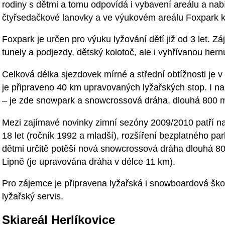
rodiny s dětmi a tomu odpovídá i vybavení areálu a nabí
čtyřsedačkové lanovky a ve výukovém areálu Foxpark ka
Foxpark je určen pro výuku lyžování dětí již od 3 let. 
tunely a podjezdy, dětský kolotoč, ale i vyhřívanou her
Celková délka sjezdovek mírné a střední obtížnosti je v
je připraveno 40 km upravovaných lyžařských stop. I n
– je zde snowpark a snowcrossová dráha, dlouhá 800 
Mezi zajímavé novinky zimní sezóny 2009/2010 patří n
18 let (ročník 1992 a mladší), rozšíření bezplatného par
dětmi určitě potěší nová snowcrossová dráha dlouhá 8
Lipně (je upravována dráha v délce 11 km).
Pro zájemce je připravena lyžařská i snowboardová ško
lyžařský servis.
Skiareál Herlíkovice