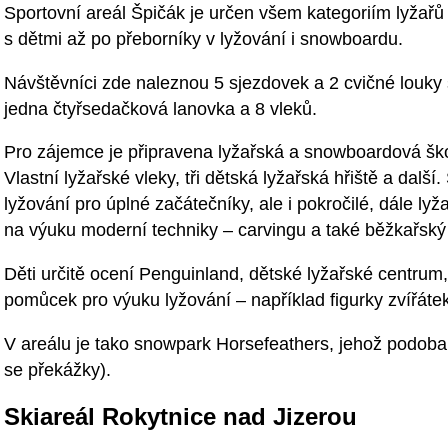
Sportovní areál Špičák je určen všem kategoriím lyžařů
s dětmi až po přeborníky v lyžování i snowboardu.
Návštěvníci zde naleznou 5 sjezdovek a 2 cvičné louky 
jedna čtyřsedačková lanovka a 8 vleků.
Pro zájemce je připravena lyžařská a snowboardová ško
Vlastní lyžařské vleky, tři dětská lyžařská hřiště a dalš
lyžování pro úplné začátečníky, ale i pokročilé, dále ly
na výuku moderní techniky – carvingu a také běžkařský
Děti určitě ocení Penguinland, dětské lyžařské centru
pomůcek pro výuku lyžování – například figurky zvířátek
V areálu je tako snowpark Horsefeathers, jehož podoba 
se překážky).
Skiareál Rokytnice nad Jizerou