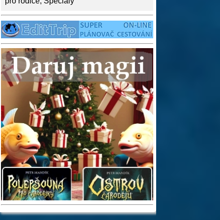
pro rodiče
,
Speciály