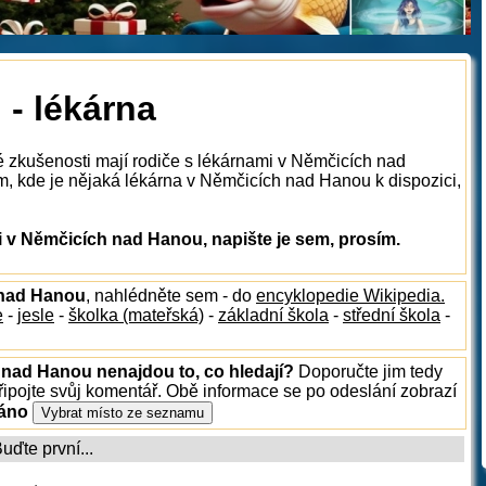
- lékárna
é zkušenosti mají rodiče s lékárnami v Němčicích nad
, kde je nějaká lékárna v Němčicích nad Hanou k dispozici,
 v Němčicích nad Hanou, napište je sem, prosím.
h nad Hanou
, nahlédněte sem - do
encyklopedie Wikipedia.
e
-
jesle
-
školka (mateřská)
-
základní škola
-
střední škola
-
 nad Hanou nenajdou to, co hledají?
Doporučte jim tedy
ipojte svůj komentář. Obě informace se po odeslání zobrazí
ráno
ďte první...