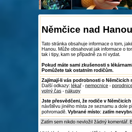
Němčice nad Hanou 
Tato stránka obsahuje informace o tom, jak
Hanou. Může obsahovat jak informace o tom
tak i tipy, kam se případně za ní vydat.
Pokud máte sami zkušenosti s lékárnami
Pomůžete tak ostatním rodičům.
Zajímají-li vás podrobnosti o Němčicíc
Další odkazy:
lékař
-
nemocnice
-
porodnic
volný čas
-
nákupy
Jste přesvědčeni, že rodiče v Němčicích
návštěvu jiného místa ze seznamu a dole př
pohromadě.
Vybrané místo:
zatím nevyb
Zatím sem nikdo nevložil žádný komentář. Bu