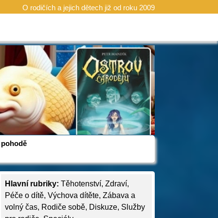
O rodičích a jejich dětech již od roku 2009
 v pohodě
Hlavní rubriky:
Těhotenství
,
Zdraví
,
Péče o dítě
,
Výchova dítěte
,
Zábava a
volný čas
,
Rodiče sobě
,
Diskuze
,
Služby