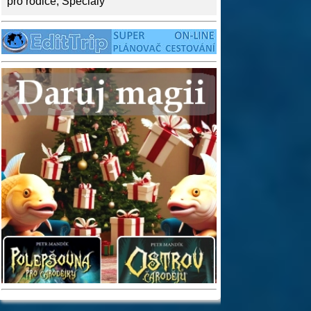
pro rodiče
,
Speciály