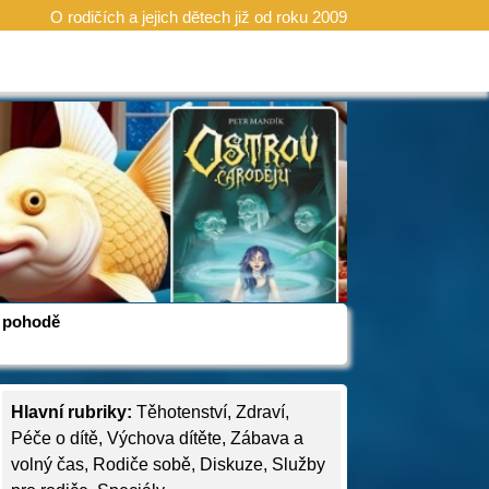
O rodičích a jejich dětech již od roku 2009
 v pohodě
Hlavní rubriky:
Těhotenství
,
Zdraví
,
Péče o dítě
,
Výchova dítěte
,
Zábava a
volný čas
,
Rodiče sobě
,
Diskuze
,
Služby