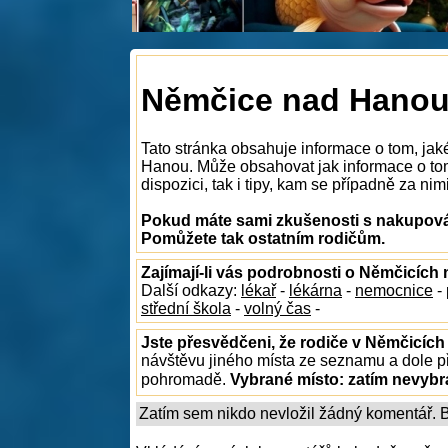
Němčice nad Hanou
Tato stránka obsahuje informace o tom, ja
Hanou. Může obsahovat jak informace o to
dispozici, tak i tipy, kam se případně za nim
Pokud máte sami zkušenosti s nakupová
Pomůžete tak ostatním rodičům.
Zajímají-li vás podrobnosti o Němčicíc
Další odkazy:
lékař
-
lékárna
-
nemocnice
-
střední škola
-
volný čas
-
Jste přesvědčeni, že rodiče v Němčicích
návštěvu jiného místa ze seznamu a dole př
pohromadě.
Vybrané místo:
zatím nevyb
Zatím sem nikdo nevložil žádný komentář. Bu