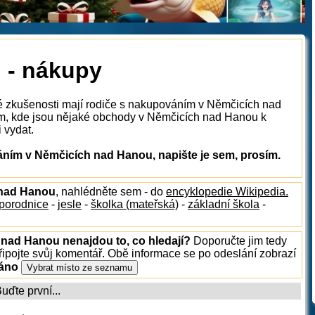
 - nákupy
ké zkušenosti mají rodiče s nakupováním v Němčicích nad
m, kde jsou nějaké obchody v Němčicích nad Hanou k
i vydat.
ním v Němčicích nad Hanou, napište je sem, prosím.
h nad Hanou
, nahlédněte sem - do
encyklopedie Wikipedia.
porodnice
-
jesle
-
školka (mateřská)
-
základní škola
-
 nad Hanou nenajdou to, co hledají?
Doporučte jim tedy
ipojte svůj komentář. Obě informace se po odeslání zobrazí
ráno
ďte první...