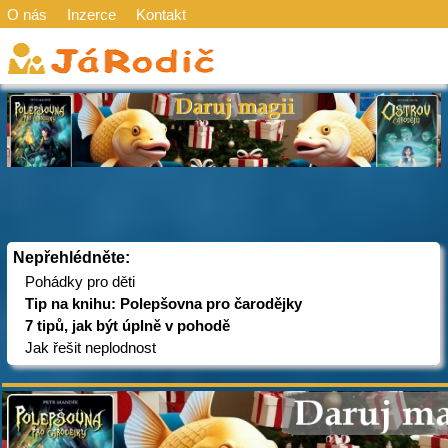
O nás
Inzerce
Kontakt
Nepřehlédněte:
Pohádky pro děti
Tip na knihu: Polepšovna pro čarodějky
7 tipů, jak být úplně v pohodě
Jak řešit neplodnost