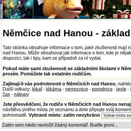
Němčice nad Hanou - základ
Tato stránka obsahuje informace o tom, jaké zkušenosti mají 
nad Hanou. Může obsahovat jak informace o tom, kde je něja
dispozici, tak i tipy, kam se případně za ní vydat.
Pokud máte sami zkušenosti se základními školami v Němč
prosím. Pomůžete tak ostatním rodičům.
Zajímají-li vás podrobnosti o Němčicích nad Hanou
, nahlé
Další odkazy:
lékař
-
lékárna
-
nemocnice
-
porodnice
-
jesle
-
čas
-
nákupy
Jste přesvědčeni, že rodiče v Němčicích nad Hanou nenajd
návštěvu jiného místa ze seznamu a dole připojte svůj koment
pohromadě.
Vybrané místo:
zatím nevybráno
Zatím sem nikdo nevložil žádný komentář. Buďte první...