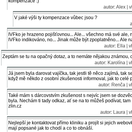
kompenzace :)
autor: Alex | 
V jaké výši ty kompenzace vůbec jsou ?
a
IVFko je hrazeno pojišťovnou... Ale... všechno má své ale,
IVFko indikováno, no... Jinak může být zpoplatněno... Ale na 
autor: Ella | 
Zeptám se tu na opačný dotaz, a to nemáte nějakou známou, c
autor: Karolína | 
Já jsem byla darovat vajíčka, tak jestli tě něco zajímá, tak s
když mě někdo z osobní zkušenosti informoval, jak to celé p
autor: Renča | v
Také mám s dárcovstvím zkušenost s nejvíc jsem se dozvědě
byla. Nechám ti tady odkaz, ať se na to můžeš podívat, tam 
zlin.cz
autor: Laura | 
Nejlepší je kontaktovat přímo kliniku a projít si jejich webo
mají popsané jak to chodí a co to obnáší.