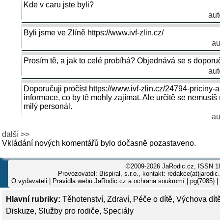
Kde v caru jste byli?
aut
Byli jsme ve Zlíně https://www.ivf-zlin.cz/
au
Prosím tě, a jak to celé probíhá? Objednává se s dopor
aut
Doporučuji pročíst https://www.ivf-zlin.cz/24794-priciny-
informace, co by tě mohly zajímat. Ale určitě se nemusíš 
milý personál.
au
další >>
Vkládání nových komentářů bylo dočasně pozastaveno.
©2009-2026 JaRodic.cz, ISSN 1
Provozovatel: Bispiral, s.r.o., kontakt: redakce(at)jarodic
O vydavateli
|
Pravidla webu JaRodic.cz a ochrana soukromí
| pg(7085) |
Hlavní rubriky:
Těhotenství
,
Zdraví
,
Péče o dítě
,
Výchova dít
Diskuze
,
Služby pro rodiče
,
Speciály