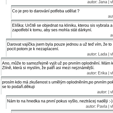
autor: Jana | 
Co je pro to darování potřeba udělat ?
au
Eliška: Určitě se objednat na kliniku, kterou sis vybrala 
zapotřebí k tomu, aby ses mohla stát dárkyní.
a
Darovat vajíčka jsem byla pouze jednou a už teď vím, že t
pocit potom je k nezaplacení.
autor: Lada | 
Ano, může to samozřejmě vyjít už po prvním oplodnění. Mám ka
Zlíně, která si myslím, že patří asi mezi nejznámější.
autor: Erika | 
prosím kdo má zkušenost s umělým oplodněním,po prvním pok
se to podaří.děkuji
autor: | 
Nám to na hnedka na první pokus vyšlo, neztrácej naději :-)
autor: Pavla | 