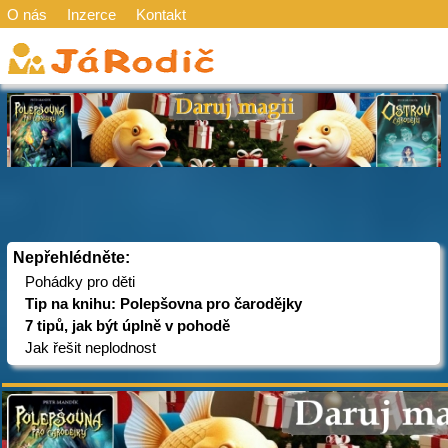
O nás
Inzerce
Kontakt
Nepřehlédněte:
Pohádky pro děti
Tip na knihu: Polepšovna pro čarodějky
7 tipů, jak být úplně v pohodě
Jak řešit neplodnost