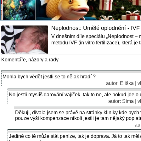
Neplodnost: Umělé oplodnění - IVF
V dnešním díle speciálu „Neplodnost – n
metodu IVF (in vitro fertilizace), která j
Komentáře, názory a rady
Mohla bych vědět jestli se to nějak hradí ?
autor: Eliška | 
No jestli myslíš darování vajíček, tak to ne, ale pokud jde o
autor: Síma | 
Děkuji, dívala jsem se právě na stránky kliniky kde bych 
pouze výši kompenzace nikoli jestli je tam nějaký poplate
au
Jediné co tě může stát peníze, tak je doprava. Já to tak měl